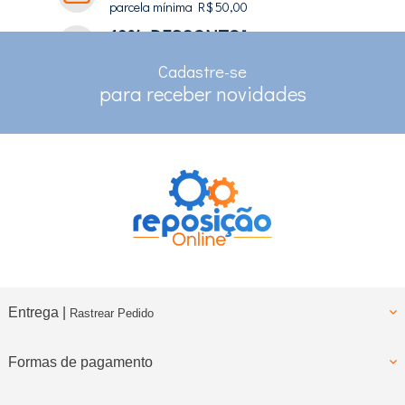
parcela mínima R$ 50,00
10% DESCONTO*
no depósito e pix
Cadastre-se
RASTREAMENTO
para receber novidades
para clientes com cadastro
Entrega |
Rastrear Pedido
Formas de pagamento