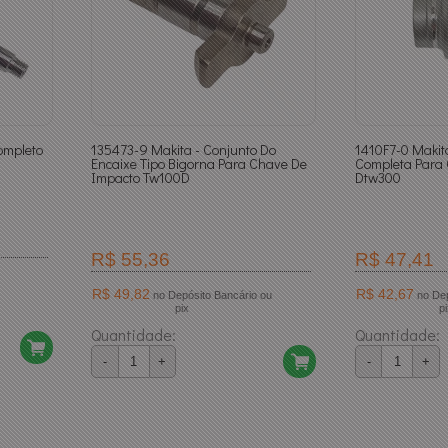
ompleto
135473-9 Makita - Conjunto Do
1410F7-0 Makit
Encaixe Tipo Bigorna Para Chave De
Completa Para
Impacto Tw100D
Dtw300
R$ 55,36
R$ 47,41
R$ 49,82
R$ 42,67
no Depósito Bancário ou
no Depósito Bancário ou
pix
p
Quantidade:
Quantidade:
-
+
-
+