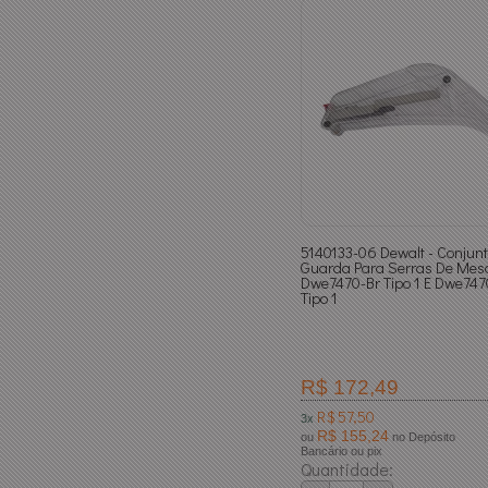
5140133-06 Dewalt - Conjun
Guarda Para Serras De Mes
Dwe7470-Br Tipo 1 E Dwe747
Tipo 1
R$ 172,49
R$ 57,50
3x
R$ 155,24
ou
no Depósito
Bancário ou pix
Quantidade: