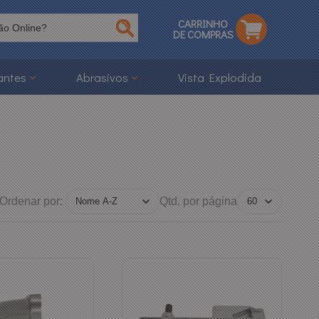
CARRINHO
DE COMPRAS
antes
Abrasivos
Vista Explodida
Ordenar por:
Qtd. por página