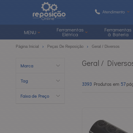
Atendimento
(48) 3626-1
Ferramentas
Ferramentas
MENU
Elétrica
à Bateria
(48)
Página Inicial
Peças De Reposição
Geral / Diversos
atendimento@reposi
Geral / Diverso
Marca
Central de Ajuda
Tag
3393
Produtos em
57
pá
Faixa de Preço