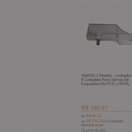
144650-2 Makita - Limitador
R Completo Para Serras De
Esquadria Dls111 E Ls1019L
R$ 180,67
R$ 60,22
3x
R$ 162,60
ou
no Depósito
Bancário ou pix
Quantidade: