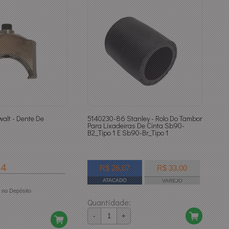
alt - Dente De
5140230-86 Stanley - Rolo Do Tambor
Para Lixadeiras De Cinta Sb90-
B2_Tipo 1 E Sb90-Br_Tipo 1
44
R$ 26,07
R$ 33,00
ATACADO
VAREJO
no Depósito
Quantidade:
-
+