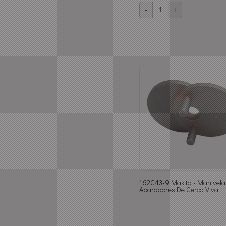
-
+
162C43-9 Makita - Manivela
Aparadores De Cerca Viva