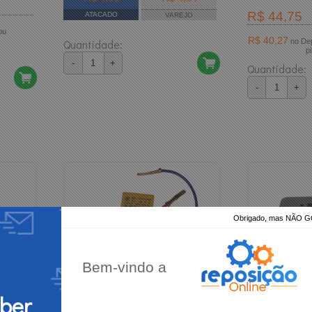
R$ 44,75
ATACADO
VAREJO
R$ 40,27
Quantidade:
no Depósito Bancário ou
p
-
+
Quantidade:
-
+
Obrigado, mas NÃO
Bem-vindo a
eber