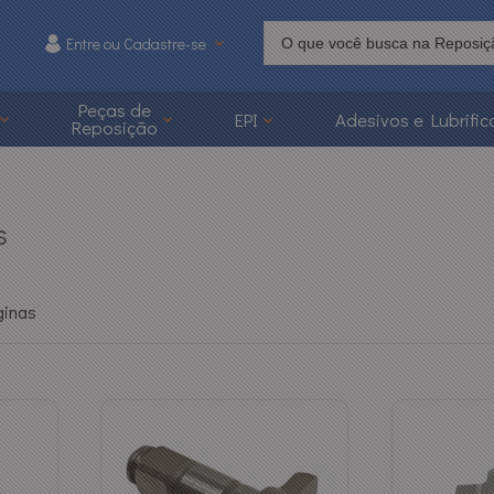
Entre ou Cadastre-se
215
Peças de
EPI
Adesivos e Lubrific
Reposição
 3626-1215
caoonline.com.br
s
ginas