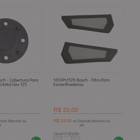
ch - Cobertura Para
1619Ps1128 Bosch - Filtro Para
Orbital Gex 125
Esmerilhadeiras
R$ 20,00
R$ 18,00
no Depósito Bancário ou
ix
pix
Quantidade: