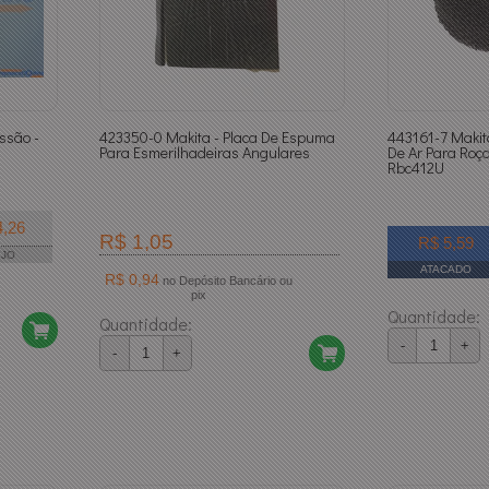
ssão -
423350-0 Makita - Placa De Espuma
443161-7 Makita
Para Esmerilhadeiras Angulares
De Ar Para Roç
Rbc412U
4,26
R$ 1,05
R$ 5,59
EJO
ATACADO
R$ 0,94
no Depósito Bancário ou
pix
Quantidade:
Quantidade:
-
+
-
+