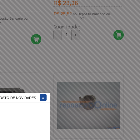
R$ 28,36
R$ 25,52
no Depósito Bancário ou
pix
ix
Quantidade:
-
+
 GOSTO DE NOVIDADES