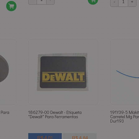
-
+
 Para
186279-00 Dewalt - Etiqueta
191Y39-5 Makit
"Dewalt" Para Ferramentas
Carretel Mg Pa
Dur193
R$ 4,01
R$ 4,84