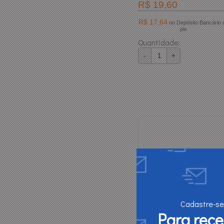
R$ 19,60
R$ 17,64
no Depósito Bancário ou
pix
Quantidade:
-
+
Cadastre-se
Para rec