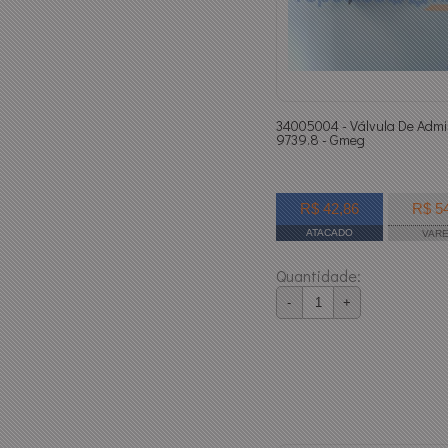
34005004 - Válvula De Admi
9739.8 - Gmeg
R$ 42,86
R$ 5
ATACADO
VAR
Quantidade:
-
+