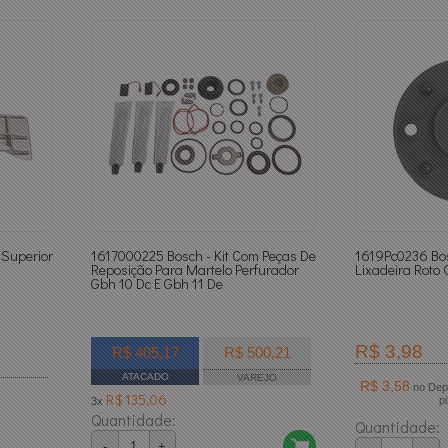
 Superior
1617000225 Bosch - Kit Com Peças De
1619Pc0236 Bos
Reposição Para Martelo Perfurador
Lixadeira Roto 
Gbh 10 Dc E Gbh 11 De
R$ 3,98
R$ 405,17
R$ 500,21
ATACADO
VAREJO
R$ 3,58
no Depósito Bancário ou
R$ 135,06
p
3x
Quantidade:
Quantidade:
-
+