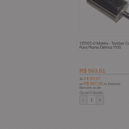
135165-0 Makita - Tambor C
Para Plaina Elétrica 1100
R$ 563,61
R$ 187,87
3x
R$ 507,25
ou
no Depósito
Bancário ou pix
Quantidade:
-
+