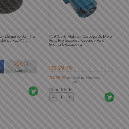
 - Elemento Do Filtro
459763-9 Makita - Carcaça Do Motor
adeiras Rbc411 E
Para Motopodas, Tesouras Para
Grama E Roçadeira
R$ 6,74
R$ 39,78
VAREJO
R$ 35,80
no Depósito Bancário ou
pix
Quantidade:
-
+