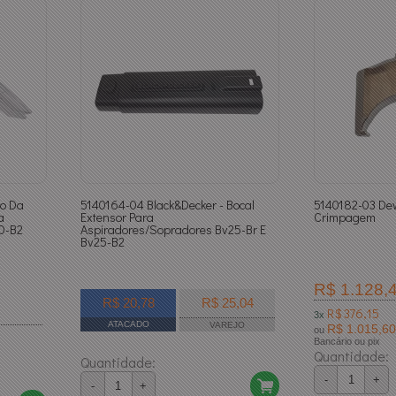
to Da
5140164-04 Black&Decker - Bocal
5140182-03 Dew
a
Extensor Para
Crimpagem
0-B2
Aspiradores/Sopradores Bv25-Br E
Bv25-B2
R$ 1.128,
R$ 20,78
R$ 25,04
R$ 376,15
3x
ATACADO
VAREJO
R$ 1.015,60
ou
Bancário ou pix
Quantidade:
Quantidade:
-
+
-
+