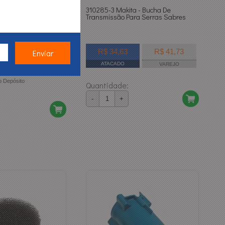
Caixa Elétrica Para
310285-3 Makita - Bucha De
lta Pressão
Transmissão Para Serras Sabres
R$ 34,63
R$ 41,73
ATACADO
VAREJO
ósito
Quantidade:
-
+