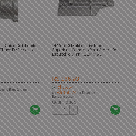
a - Caixa Do Martelo
144646-3 Makita - Limitador
 Chave De Impacto
Superior L Completo Para Serras De
Esquadria Dls111 E Ls1019L
R$ 166,93
R$ 55,64
3x
R$ 150,24
ou
no Depósito
ix
Bancário ou pix
Quantidade:
-
+