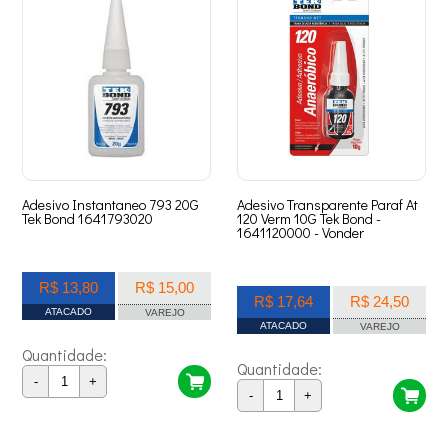
Adesivo Instantaneo 793 20G
Adesivo Transparente Paraf At
Tek Bond 1641793020
120 Verm 10G Tek Bond -
1641120000 - Vonder
R$ 13,80
R$ 15,00
R$ 17,64
R$ 24,50
ATACADO
VAREJO
ATACADO
VAREJO
Quantidade:
Quantidade:
-
+
-
+