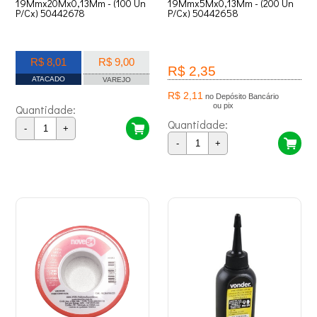
19Mmx20Mx0,13Mm - (100 Un
19Mmx5Mx0,13Mm - (200 Un
P/Cx) 50442678
P/Cx) 50442658
R$ 8,01
R$ 9,00
R$ 2,35
ATACADO
VAREJO
R$ 2,11
no Depósito Bancário
ou pix
Quantidade:
Quantidade:
-
+
-
+