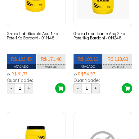
Graxa Lubrificante Apg 1 Ep
Graxa Lubrificante Apg 2 Ep
Pote 1Kg Bardahl - 011148
Pote 1Kg Bardahl - 011248
R$ 123,45
R$ 171,46
R$ 109,13
R$ 118,63
ATACADO
ATACADO
VAREJO
VAREJO
R$ 61,73
R$ 54,57
2x
2x
Quantidade:
Quantidade:
-
+
-
+