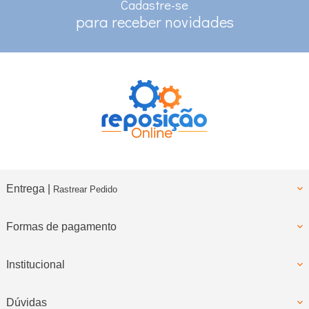
Cadastre-se
RASTREAMENTO
para receber novidades
para clientes com cadastro
Entrega |
Rastrear Pedido
Formas de pagamento
Institucional
Dúvidas