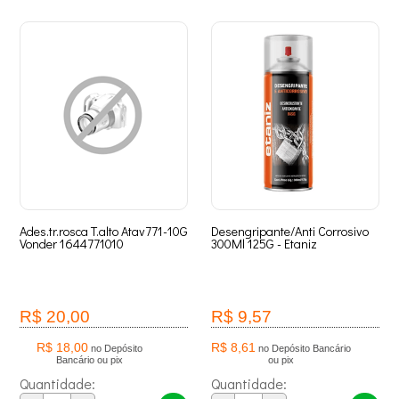
Ades.tr.rosca T.alto Atav771-10G
Desengripante/Anti Corrosivo
Vonder 1644771010
300Ml 125G - Etaniz
R$ 20,00
R$ 9,57
R$ 18,00
R$ 8,61
no Depósito
no Depósito Bancário
Bancário ou pix
ou pix
Quantidade:
Quantidade: