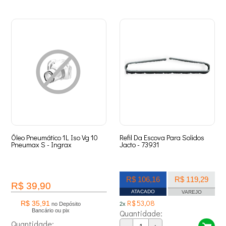
Óleo Pneumático 1L Iso Vg 10
Refil Da Escova Para Solidos
Pneumax S - Ingrax
Jacto - 73931
R$ 106,16
R$ 119,29
R$ 39,90
ATACADO
VAREJO
R$ 53,08
R$ 35,91
no Depósito
2x
Bancário ou pix
Quantidade:
Quantidade: