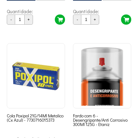
Quantidade:
Quantidade:
-
+
-
+
Cola Poxipol 21G/14Ml Metalico
Fardo com 6 -
(Cx Azul) - 7730716015373
Desengripante/Anti Corrosivo
300Ml 125G - Etaniz