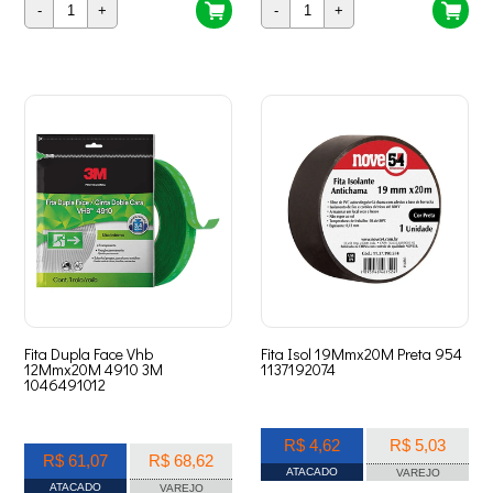
-
+
-
+
Fita Dupla Face Vhb
Fita Isol 19Mmx20M Preta 954
12Mmx20M 4910 3M
1137192074
1046491012
R$ 4,62
R$ 5,03
R$ 61,07
R$ 68,62
ATACADO
VAREJO
ATACADO
VAREJO