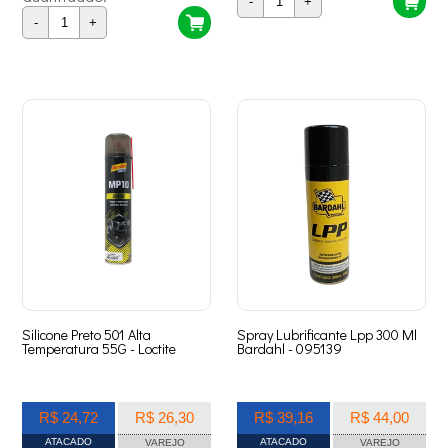
-
+
-
+
Silicone Preto 501 Alta
Spray Lubrificante Lpp 300 Ml
Temperatura 55G - Loctite
Bardahl - 095139
R$ 24,72
R$ 26,30
R$ 39,16
R$ 44,00
ATACADO
ATACADO
VAREJO
VAREJO