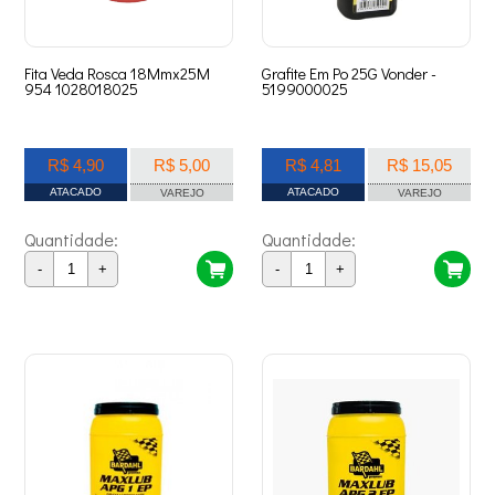
Fita Veda Rosca 18Mmx25M
Grafite Em Po 25G Vonder -
954 1028018025
5199000025
R$ 4,90
R$ 5,00
R$ 4,81
R$ 15,05
ATACADO
ATACADO
VAREJO
VAREJO
Quantidade:
Quantidade:
-
+
-
+