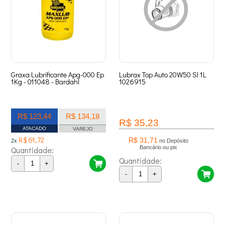
Graxa Lubrificante Apg-000 Ep
Lubrax Top Auto 20W50 Sl 1L
1Kg - 011048 - Bardahl
1026915
R$ 123,44
R$ 134,18
R$ 35,23
ATACADO
VAREJO
R$ 61,72
R$ 31,71
2x
no Depósito
Bancário ou pix
Quantidade:
Quantidade:
-
+
-
+