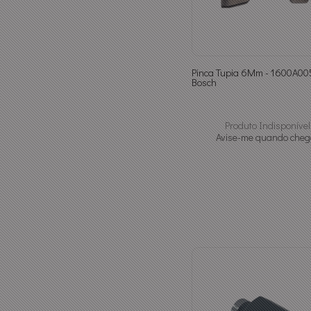
Pinca Tupia 6Mm - 1600A00
Bosch
Produto Indisponível
Avise-me quando cheg