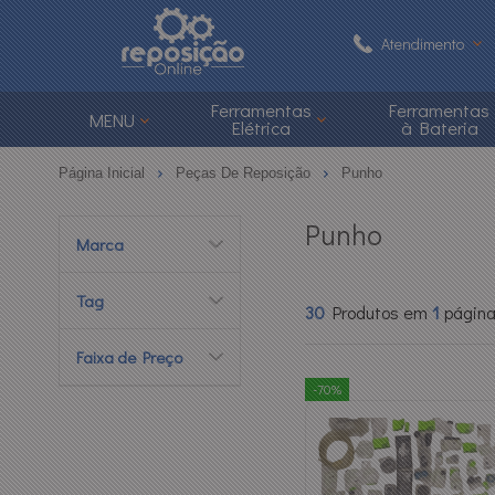
Atendimento
(48) 3626-1
Ferramentas
Ferramentas
MENU
Elétrica
à Bateria
(48)
Página Inicial
Peças De Reposição
Punho
atendimento@reposi
Punho
Marca
Central de Ajuda
Tag
30
Produtos em
1
págin
Faixa de Preço
-70%