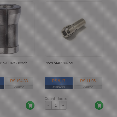
608570048 - Bosch
Pinca 5140180-66
R$ 194,83
R$ 9,17
R$ 11,05
ATACADO
VAREJO
VAREJO
Quantidade:
-
+