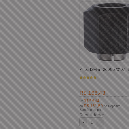
Pinca 12Mm - 2608570107 - 
R$ 168,43
R$ 56,14
3x
R$ 151,59
ou
no Depósito
Bancário ou pix
Quantidade:
-
+