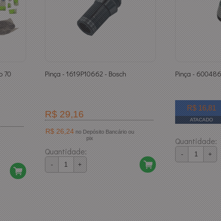
o 70
Pinça - 1619P10662 - Bosch
Pinça - 60048
R$ 16,81
R$ 29,16
ATACADO
R$ 26,24
no Depósito Bancário ou
pix
Quantidade:
Quantidade:
-
+
-
+