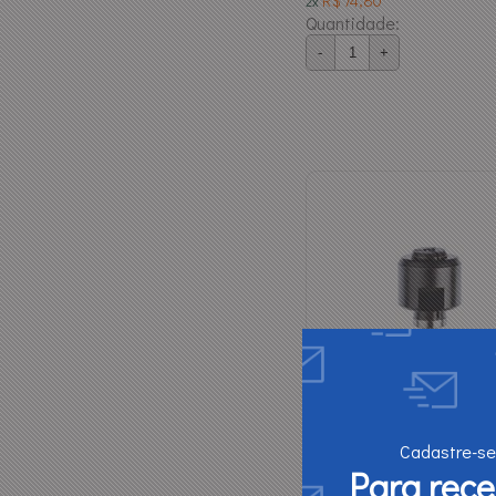
R$ 74,80
2x
Quantidade:
-
+
Pinca P/ Ret Bosch 1/8" -
2608570083
Cadastre-se
Para rec