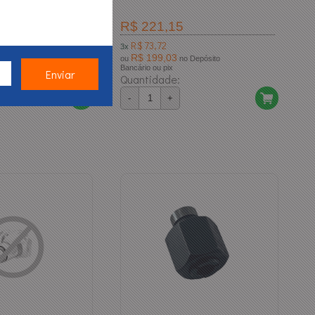
R$ 221,15
R$ 73,72
3x
R$ 199,03
ósito
ou
no Depósito
Bancário ou pix
Quantidade:
-
+