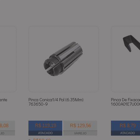
ente
Pinca Conica1/4 Pol (6.35Mm)
Pinca De Fixa
h
763650-9
1600A01E7U00
8,08
R$ 119,19
R$ 129,56
R$ 8,79
ATACADO
ATACADO
EJO
VAREJO