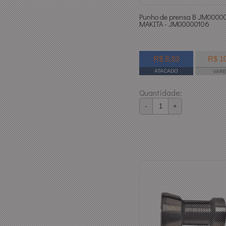
Punho de prensa B JM0000
MAKITA - JM00000106
R$ 8,93
R$ 1
ATACADO
VAR
Quantidade:
-
+