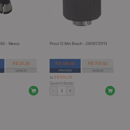
680 - Wesco
Pinca 12 Mm Bosch - 2608570113
R$ 20,26
R$ 588,88
R$ 709,50
ATACADO
VAREJO
VAREJO
R$ 196,29
3x
Quantidade:
-
+