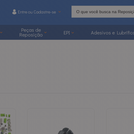
Entre ou Cadastre-se
215
Peças de
EPI
Adesivos e Lubrific
Reposição
 3626-1215
caoonline.com.br
a