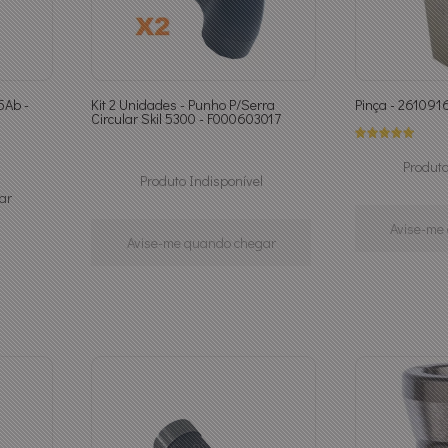
5Ab -
Kit 2 Unidades - Punho P/Serra
Pinça - 261091
Circular Skil 5300 - F000603017
Produto
Produto Indisponível
ar
Avise-me
Avise-me quando chegar