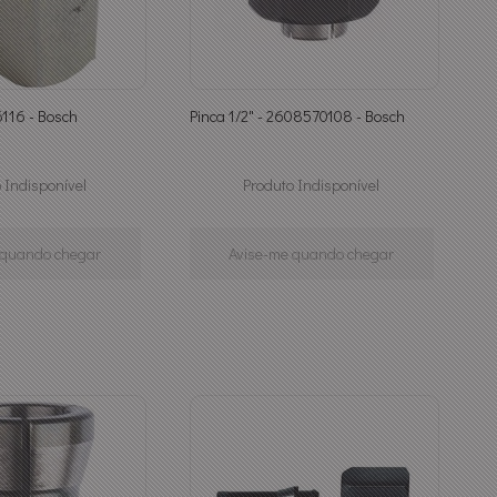
6116 - Bosch
Pinca 1/2" - 2608570108 - Bosch
 Indisponível
Produto Indisponível
 quando chegar
Avise-me quando chegar