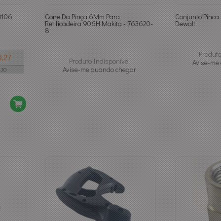
0106
Cone Da Pinça 6Mm Para
Conjunto Pinca 
Retificadeira 906H Makita - 763620-
Dewalt
8
Produto
0,27
Produto Indisponível
Avise-me
Avise-me quando chegar
EJO