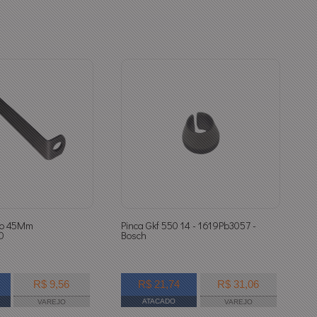
cao 45Mm
Pinca Gkf 550 14 - 1619Pb3057 -
0
Bosch
R$ 9,56
R$ 21,74
R$ 31,06
ATACADO
VAREJO
VAREJO