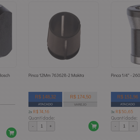
Bosch
Pinca 12Mm 763628-2 Makita
Pinca 1/4" - 2
R$ 148,32
R$ 174,50
R$ 151,96
ATACADO
ATACADO
VAREJO
R$ 74,16
R$ 50,65
2x
3x
Quantidade:
Quantidade:
-
+
-
+