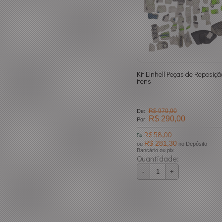
Kit Einhell Peças de Reposiçã
itens
R$ 970,00
De:
R$ 290,00
Por:
R$ 58,00
5x
R$ 281,30
ou
no Depósito
Bancário ou pix
Quantidade:
-
+