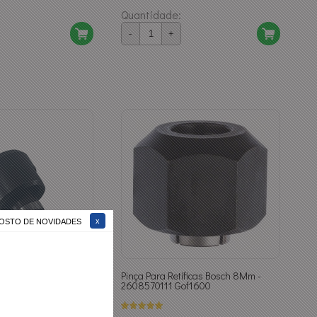
Quantidade:
-
+
 GOSTO DE NOVIDADES
ica 1/4" Bosch -
Pinça Para Retíficas Bosch 8Mm -
2608570111 Gof1600