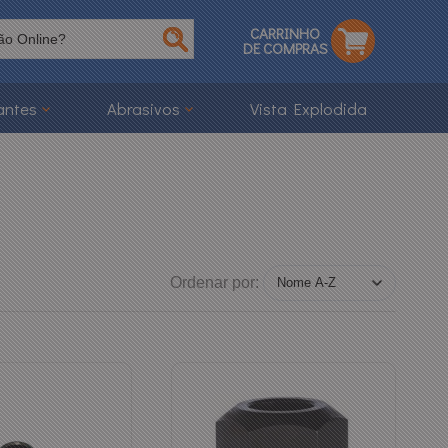
CARRINHO
DE COMPRAS
antes
Abrasivos
Vista Explodida
Ordenar por: