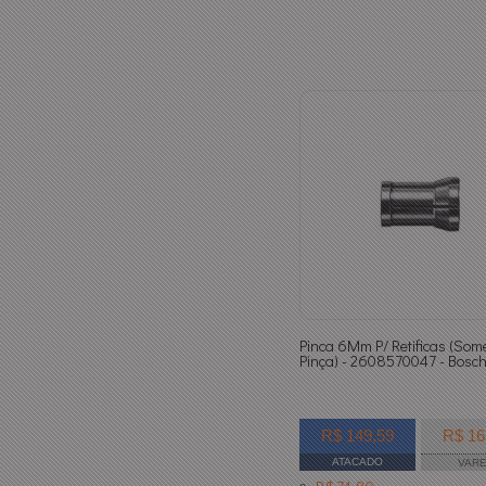
Pinca 6Mm P/ Retificas (Som
Pinça) - 2608570047 - Bosc
R$ 149,59
R$ 16
ATACADO
VAR