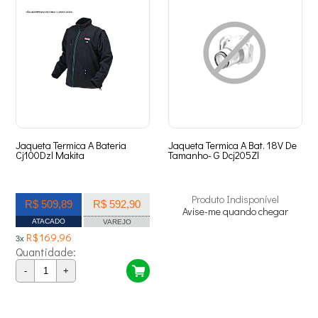
Jaqueta Termica A Bateria
Jaqueta Termica A Bat. 18V De
Cj100Dzl Makita
Tamanho- G Dcj205Zl
Produto Indisponível
R$ 509,89
R$ 592,90
Avise-me quando chegar
ATACADO
VAREJO
R$ 169,96
3x
Quantidade:
-
+