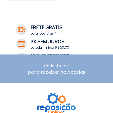
7
Produtos
FRETE GRÁTIS
para todo Brasil*
3X SEM JUROS
parcela mínima R$ 50,00
10% DESCONTO*
no depósito e pix
Cadastre-se
RASTREAMENTO
para receber novidades
para clientes com cadastro