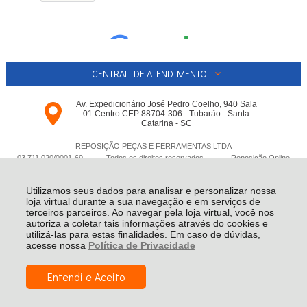
CENTRAL DE ATENDIMENTO
Av. Expedicionário José Pedro Coelho, 940 Sala
01 Centro CEP 88704-306 - Tubarão - Santa
Catarina - SC
REPOSIÇÃO PEÇAS E FERRAMENTAS LTDA
03.711.020/0001-­69 - Todos os direitos reservados
-
Reposição Online
-
2026
Utilizamos seus dados para analisar e personalizar nossa
loja virtual durante a sua navegação e em serviços de
terceiros parceiros. Ao navegar pela loja virtual, você nos
autoriza a coletar tais informações através do cookies e
utilizá-las para estas finalidades. Em caso de dúvidas,
acesse nossa
Política de Privacidade
Entendi e Aceito