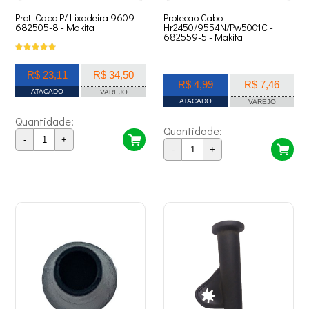
Prot. Cabo P/ Lixadeira 9609 -
Protecao Cabo
682505-8 - Makita
Hr2450/9554N/Pw5001C -
682559-5 - Makita
R$ 23,11
R$ 34,50
R$ 4,99
R$ 7,46
ATACADO
VAREJO
ATACADO
VAREJO
Quantidade:
Quantidade:
-
+
-
+