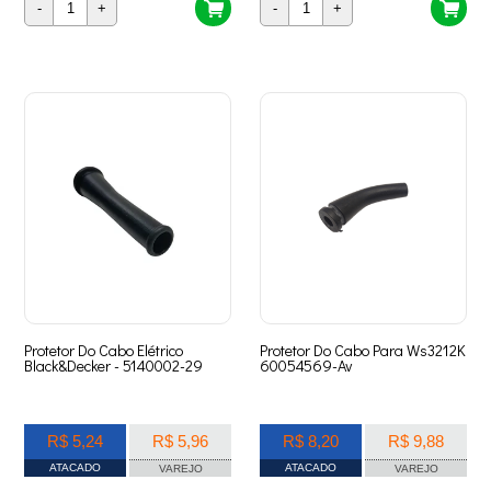
-
+
-
+
Protetor Do Cabo Elétrico
Protetor Do Cabo Para Ws3212K
Black&Decker - 5140002-29
60054569-Av
R$ 5,24
R$ 5,96
R$ 8,20
R$ 9,88
ATACADO
ATACADO
VAREJO
VAREJO