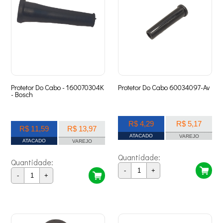
Protetor Do Cabo - 160070304K
Protetor Do Cabo 60034097-Av
- Bosch
R$ 4,29
R$ 5,17
R$ 11,59
R$ 13,97
ATACADO
VAREJO
ATACADO
VAREJO
Quantidade:
Quantidade:
-
+
-
+