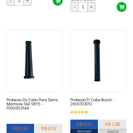
-
+
-
+
Protecao Do Cabo Para Serra
Protecao P/ Cabo Bosch -
Marmore Skil 9815 -
2600703013
F000603144
R$ 6,51
R$ 7,85
R$ 0,34
R$ 0,52
ATACADO
VAREJO