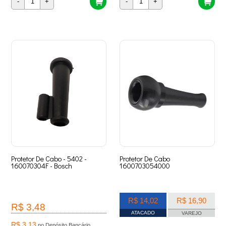
-
+
-
+
Protetor De Cabo - 5402 -
Protetor De Cabo
160070304F - Bosch
1600703054000
R$ 14,02
R$ 16,90
R$ 3,48
ATACADO
VAREJO
R$ 3,13
no Depósito Bancário