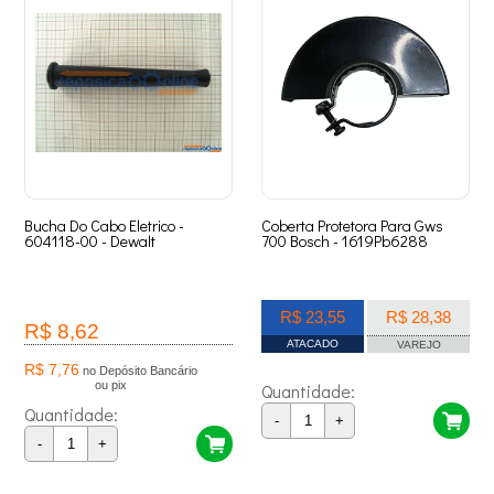
Bucha Do Cabo Eletrico -
Coberta Protetora Para Gws
604118-00 - Dewalt
700 Bosch - 1619Pb6288
R$ 23,55
R$ 28,38
R$ 8,62
ATACADO
VAREJO
R$ 7,76
no Depósito Bancário
ou pix
Quantidade:
Quantidade:
-
+
-
+