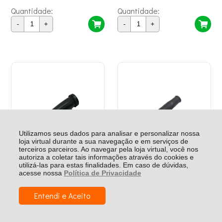
Quantidade:
Quantidade:
-
+
-
+
Utilizamos seus dados para analisar e personalizar nossa
loja virtual durante a sua navegação e em serviços de
terceiros parceiros. Ao navegar pela loja virtual, você nos
autoriza a coletar tais informações através do cookies e
utilizá-las para estas finalidades. Em caso de dúvidas,
acesse nossa
Política de Privacidade
Protetor Do Cabo Para Ws4168
Protetor Do Cabo Para Ws5123K
60047085
60046333-Av
Entendi e Aceito
R$ 8,06
R$ 9,72
R$ 5,37
R$ 6,47