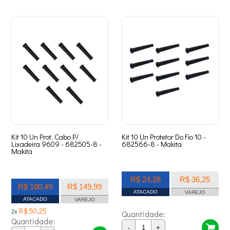
Kit 10 Un Prot. Cabo P/
Kit 10 Un Protetor Do Fio 10 -
Lixadeira 9609 - 682505-8 -
682566-8 - Makita
Makita
R$ 24,28
R$ 36,25
R$ 100,49
R$ 149,99
ATACADO
VAREJO
ATACADO
VAREJO
R$ 50,25
2x
Quantidade:
Quantidade:
-
+