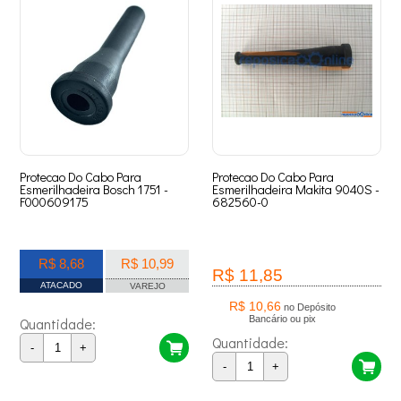
Protecao Do Cabo Para
Protecao Do Cabo Para
Esmerilhadeira Bosch 1751 -
Esmerilhadeira Makita 9040S -
F000609175
682560-0
R$ 8,68
R$ 10,99
R$ 11,85
ATACADO
VAREJO
R$ 10,66
no Depósito
Bancário ou pix
Quantidade:
Quantidade:
-
+
-
+