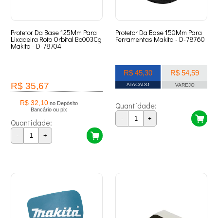
Protetor Da Base 125Mm Para
Protetor Da Base 150Mm Para
Lixadeira Roto Orbital Bo003Cg
Ferramentas Makita - D-78760
Makita - D-78704
R$ 45,30
R$ 54,59
R$ 35,67
ATACADO
VAREJO
R$ 32,10
no Depósito
Quantidade:
Bancário ou pix
-
+
Quantidade:
-
+