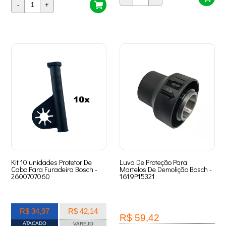
-
+
Kit 10 unidades Protetor De
Luva De Proteção Para
Cabo Para Furadeira Bosch -
Martelos De Demolição Bosch -
2600707060
1619P15321
R$ 34,97
R$ 42,14
R$ 59,42
ATACADO
VAREJO