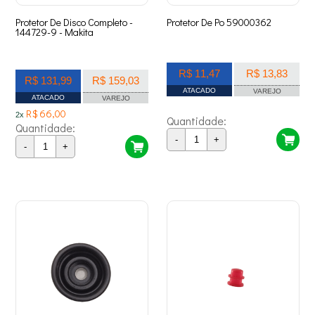
Protetor De Disco Completo -
Protetor De Po 59000362
144729-9 - Makita
R$ 11,47
R$ 13,83
R$ 131,99
R$ 159,03
ATACADO
VAREJO
ATACADO
VAREJO
R$ 66,00
2x
Quantidade:
Quantidade:
-
+
-
+