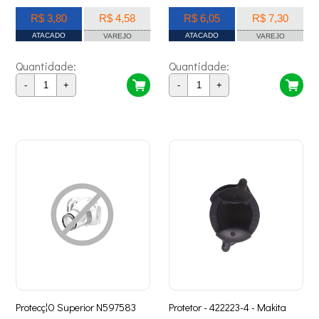
R$ 3,80
R$ 4,58
R$ 6,05
R$ 7,30
ATACADO
ATACADO
VAREJO
VAREJO
Quantidade:
Quantidade:
-
+
-
+
Protecç¦O Superior N597583
Protetor - 422223-4 - Makita