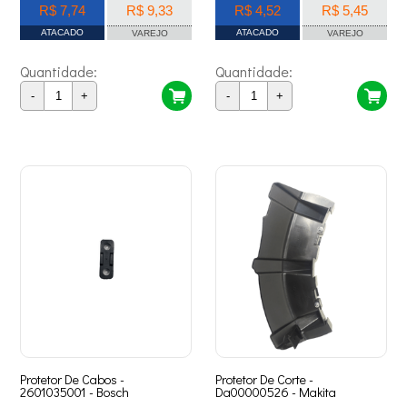
R$ 7,74
R$ 9,33
R$ 4,52
R$ 5,45
ATACADO
ATACADO
VAREJO
VAREJO
Quantidade:
Quantidade:
-
+
-
+
Protetor De Cabos -
Protetor De Corte -
2601035001 - Bosch
Da00000526 - Makita