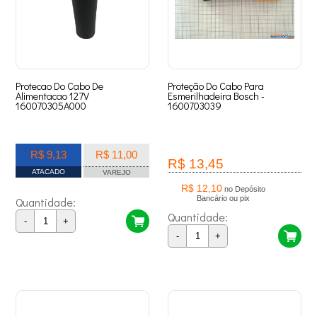
Protecao Do Cabo De
Proteção Do Cabo Para
Alimentacao 127V
Esmerilhadeira Bosch -
160070305A000
1600703039
R$ 9,13
R$ 11,00
R$ 13,45
ATACADO
VAREJO
R$ 12,10
no Depósito
Bancário ou pix
Quantidade:
Quantidade:
-
+
-
+