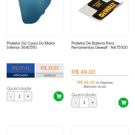
Protetor Da Caixa Do Motor
Protetor De Bateria Para
Inferior 3640510
Ferramentas Dewalt - N475920
R$ 27,41
R$ 33,03
R$ 49,00
ATACADO
VAREJO
R$ 44,10
no Depósito
Bancário ou pix
Quantidade:
Quantidade:
-
+
-
+