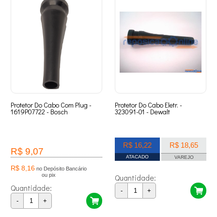
Protetor Do Cabo Com Plug -
Protetor Do Cabo Eletr. -
1619P07722 - Bosch
323091-01 - Dewalt
R$ 16,22
R$ 18,65
R$ 9,07
ATACADO
VAREJO
R$ 8,16
no Depósito Bancário
ou pix
Quantidade:
Quantidade:
-
+
-
+