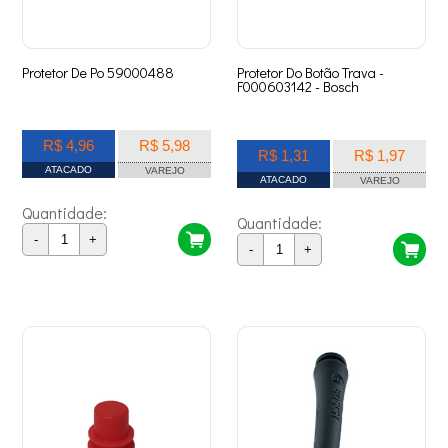
Protetor De Po 59000488
Protetor Do Botão Trava -
F000603142 - Bosch
R$ 4,96
R$ 5,98
R$ 1,31
R$ 1,97
ATACADO
VAREJO
ATACADO
VAREJO
Quantidade:
Quantidade:
-
+
-
+