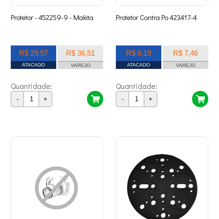
Protetor - 452259-9 - Makita
Protetor Contra Po 423417-4
R$ 29,57
R$ 36,51
R$ 6,19
R$ 7,46
ATACADO
ATACADO
VAREJO
VAREJO
Quantidade:
Quantidade:
-
+
-
+