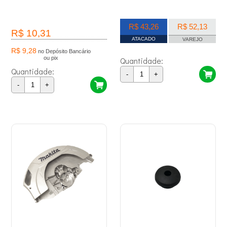
R$ 43,26
R$ 52,13
R$ 10,31
ATACADO
VAREJO
R$ 9,28
no Depósito Bancário
ou pix
Quantidade:
Quantidade:
-
+
-
+