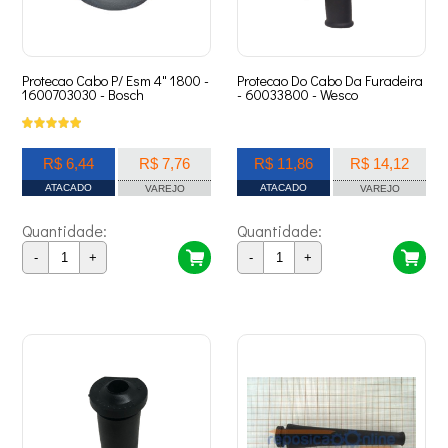
Protecao Cabo P/ Esm 4" 1800 -
Protecao Do Cabo Da Furadeira
1600703030 - Bosch
- 60033800 - Wesco
R$ 6,44
R$ 7,76
R$ 11,86
R$ 14,12
ATACADO
ATACADO
VAREJO
VAREJO
Quantidade:
Quantidade:
-
+
-
+