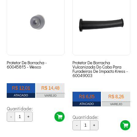
Protetor De Borracha -
Protetor De Borracha
60045815 - Wesco
Vulcanizada Do Cabo Para
Furadeiras De Impacto Kress -
60049003
R$ 12,01
R$ 14,48
ATACADO
VAREJO
R$ 6,85
R$ 8,26
ATACADO
VAREJO
Quantidade:
Quantidade:
-
+
-
+