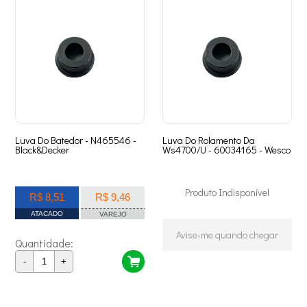
Luva Do Batedor - N465546 -
Luva Do Rolamento Da
Black&Decker
Ws4700/U - 60034165 - Wesco
Produto Indisponível
R$ 8,51
R$ 9,46
ATACADO
VAREJO
Avise-me quando chegar
Quantidade:
-
+
2
Produtos