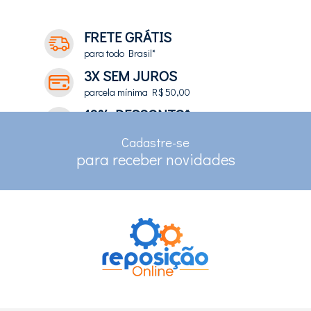
FRETE GRÁTIS
para todo Brasil*
3X SEM JUROS
parcela mínima R$ 50,00
10% DESCONTO*
no depósito e pix
Cadastre-se
RASTREAMENTO
para receber novidades
para clientes com cadastro