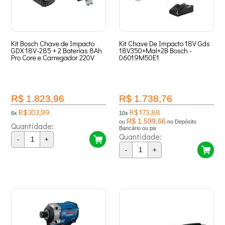
Kit Bosch Chave de Impacto
Kit Chave De Impacto 18V Gds
GDX 18V-285 + 2 Baterias 8Ah
18V350+Mal+2B Bosch -
Pro Core e Carregador 220V
06019M50E1
R$ 1.823,96
R$ 1.738,76
R$ 303,99
R$ 173,88
6x
10x
R$ 1.599,66
ou
no Depósito
Quantidade:
Bancário ou pix
Quantidade:
-
+
-
+