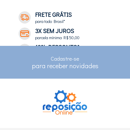
FRETE GRÁTIS
para todo Brasil*
3X SEM JUROS
parcela mínima R$ 50,00
10% DESCONTO*
no depósito e pix
Cadastre-se
RASTREAMENTO
para receber novidades
para clientes com cadastro