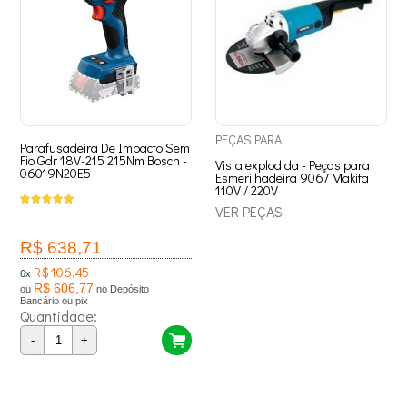
PEÇAS
PARA
Parafusadeira De Impacto Sem
Fio Gdr 18V-215 215Nm Bosch -
Vista explodida - Peças para
06019N20E5
Esmerilhadeira 9067 Makita
110V / 220V
VER PEÇAS
R$ 638,71
R$ 106,45
6x
R$ 606,77
ou
no Depósito
Bancário ou pix
Quantidade:
-
+