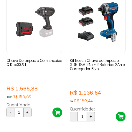
Chave De Impacto Com Encaixe
Kit Bosch Chave de Impacto
Q Kub33.91
GDR 18V-215 + 2 Baterias 2Ah e
Carregador Bivolt
R$ 1.566,88
R$ 1.136,64
R$ 156,69
10x
R$ 189,44
6x
Quantidade:
Quantidade:
-
+
-
+