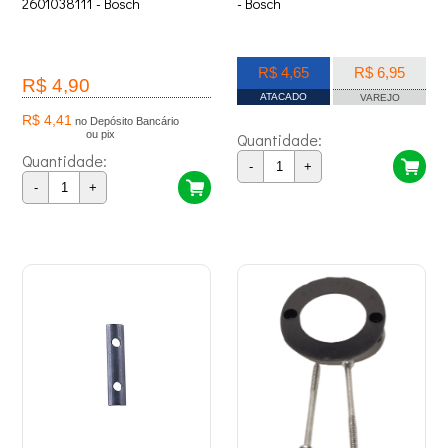
2601038111 - Bosch
- Bosch
R$ 4,65
R$ 6,95
R$ 4,90
ATACADO
VAREJO
R$ 4,41
no Depósito Bancário
ou pix
Quantidade:
Quantidade:
-
+
-
+