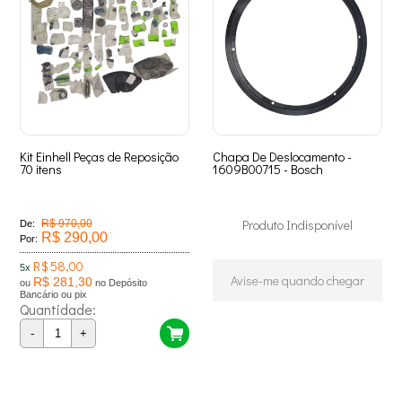
Kit Einhell Peças de Reposição
Chapa De Deslocamento -
70 itens
1609B00715 - Bosch
Produto Indisponível
R$ 970,00
De:
R$ 290,00
Por:
R$ 58,00
5x
Avise-me quando chegar
R$ 281,30
ou
no Depósito
Bancário ou pix
Quantidade:
-
+