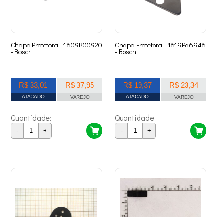
Chapa Protetora - 1609B00920
Chapa Protetora - 1619Pa6946
- Bosch
- Bosch
R$ 33,01
R$ 37,95
R$ 19,37
R$ 23,34
ATACADO
ATACADO
VAREJO
VAREJO
Quantidade:
Quantidade:
-
+
-
+