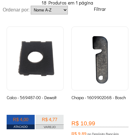
18
Produtos em
1
página
Filtrar
Ordenar por:
Calco - 569487-00 - Dewalt
Chapa - 1609902068 - Bosch
R$ 4,00
R$ 4,77
R$ 10,99
ATACADO
VAREJO
R$ 9,89
no Depósito Bancário