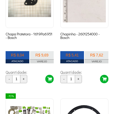
Chapa Protetora - 1619Pa6951
Chapinha - 2601254000 -
- Bosch
Bosch
R$ 8,04
R$ 9,69
R$ 5,41
R$ 7,62
ATACADO
ATACADO
VAREJO
VAREJO
Quantidade:
Quantidade:
-
+
-
+
-70%