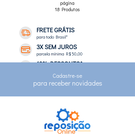
página
18
Produtos
FRETE GRÁTIS
para todo Brasil*
3X SEM JUROS
parcela mínima R$ 50,00
10% DESCONTO*
no depósito e pix
Cadastre-se
RASTREAMENTO
para receber novidades
para clientes com cadastro