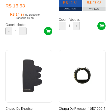
R$ 42,84
R$ 47,08
R$ 16,63
ATACADO
VAREJO
R$ 14,97
no Depósito
Bancário ou pix
Quantidade:
Quantidade:
-
+
-
+
Chapa De Encaixe -
Chapa De Fixacao - 1610190011