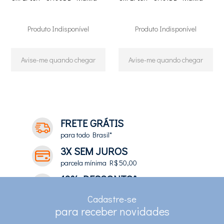
Produto Indisponível
Produto Indisponível
Avise-me quando chegar
Avise-me quando chegar
18
Produtos
FRETE GRÁTIS
para todo Brasil*
3X SEM JUROS
parcela mínima R$ 50,00
10% DESCONTO*
no depósito e pix
Cadastre-se
RASTREAMENTO
para receber novidades
para clientes com cadastro