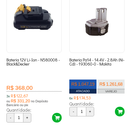
Bateria 12V Li-Ion - N580008 -
Bateria Pa14 - 14.4V - 2.8Ah (Ni-
Black&Decker
Cd) - 193060-0 - Makita
R$ 1.047,19
R$ 1.261,68
R$ 368,00
ATACADO
VAREJO
R$ 122,67
3x
R$ 174,53
6x
R$ 331,20
ou
no Depósito
Quantidade:
Bancário ou pix
Quantidade:
-
+
-
+