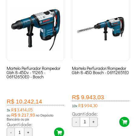
Martelo Perfurador Rompedor
Martelo Perfurador/Rompedor
Gbh 8-45Dv - 11265 -
Gbh 8-45D Bosch - 06112651E0
06112650E0 - Bosch
R$ 9.943,03
R$ 10.242,14
R$ 994,30
10x
R$ 3.414,05
3x
Quantidade:
R$ 9.217,93
ou
no Depósito
Bancário ou pix
-
+
Quantidade:
-
+