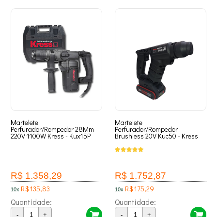
Martelete
Martelete
Perfurador/Rompedor 28Mm
Perfurador/Rompedor
220V 1100W Kress - Kux15P
Brushless 20V Kuc50 - Kress
R$ 1.358,29
R$ 1.752,87
R$ 135,83
R$ 175,29
10x
10x
Quantidade:
Quantidade:
-
+
-
+