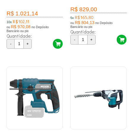
R$ 829,00
R$ 1.021,14
R$ 165,80
5x
R$ 102,11
10x
R$ 804,13
ou
no Depósito
R$ 970,08
Bancário ou pix
ou
no Depósito
Quantidade:
Bancário ou pix
Quantidade:
-
+
-
+