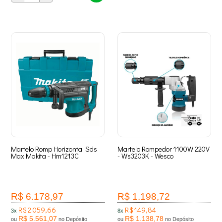
Martelo Romp Horizontal Sds
Martelo Rompedor 1100W 220V
Max Makita - Hm1213C
- Ws3203K - Wesco
R$ 6.178,97
R$ 1.198,72
R$ 2.059,66
R$ 149,84
3x
8x
R$ 5.561,07
R$ 1.138,78
ou
no Depósito
ou
no Depósito