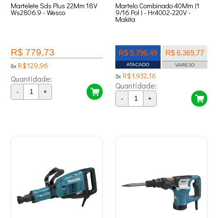
Martelete Sds Plus 22Mm 18V
Martelo Combinado 40Mm (1
Ws2806.9 - Wesco
9/16 Pol ) - Hr4002-220V -
Makita
R$ 779,73
R$ 5.796,49
R$ 6.369,77
R$ 129,96
ATACADO
VAREJO
6x
R$ 1.932,16
Quantidade:
3x
Quantidade:
-
+
-
+