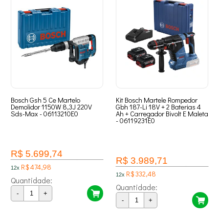
Bosch Gsh 5 Ce Martelo
Kit Bosch Martele Rompedor
Demolidor 1150W 8,3J 220V
Gbh 187-Li 18V + 2 Baterias 4
Sds-Max - 06113210E0
Ah + Carregador Bivolt E Maleta
- 06119231E0
R$ 5.699,74
R$ 3.989,71
R$ 474,98
12x
R$ 332,48
12x
Quantidade:
Quantidade:
-
+
-
+