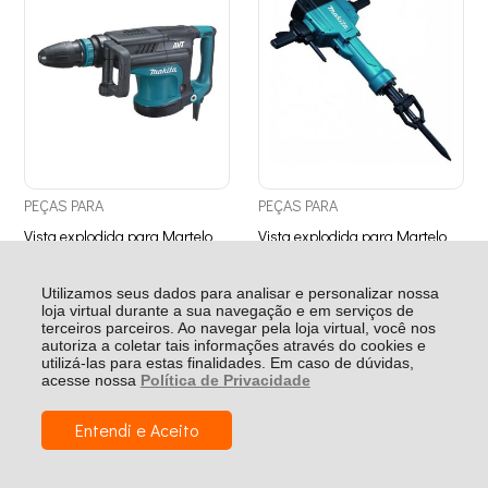
PEÇAS
PARA
PEÇAS
PARA
Vista explodida para Martelo
Vista explodida para Martelo
Demolidor HM1213C Makita
Demolidor HM1801 Makita 110V
110V / 220V
/ 220V
VER PEÇAS
VER PEÇAS
Utilizamos seus dados para analisar e personalizar nossa
loja virtual durante a sua navegação e em serviços de
terceiros parceiros. Ao navegar pela loja virtual, você nos
autoriza a coletar tais informações através do cookies e
utilizá-las para estas finalidades. Em caso de dúvidas,
acesse nossa
Política de Privacidade
Entendi e Aceito