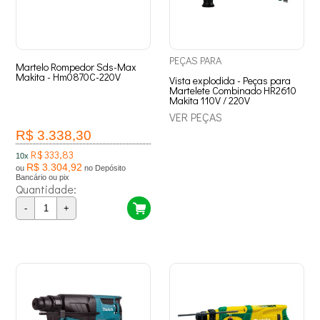
PEÇAS
PARA
Martelo Rompedor Sds-Max
Makita - Hm0870C-220V
Vista explodida - Peças para
Martelete Combinado HR2610
Makita 110V / 220V
VER PEÇAS
R$ 3.338,30
R$ 333,83
10x
R$ 3.304,92
ou
no Depósito
Bancário ou pix
Quantidade:
-
+