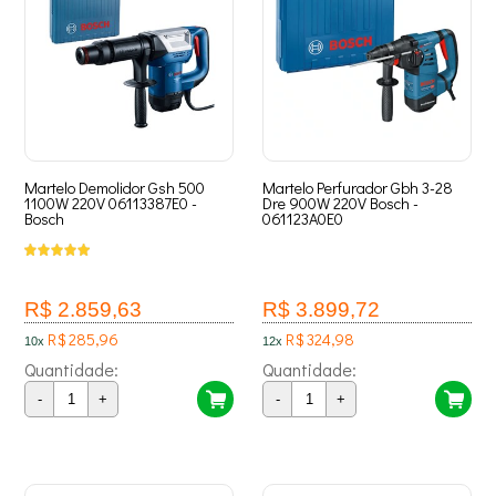
Martelo Demolidor Gsh 500
Martelo Perfurador Gbh 3-28
1100W 220V 06113387E0 -
Dre 900W 220V Bosch -
Bosch
061123A0E0
R$ 2.859,63
R$ 3.899,72
R$ 285,96
R$ 324,98
10x
12x
Quantidade:
Quantidade:
-
+
-
+