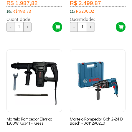
R$ 1.987,82
R$ 2.499,87
R$ 198,78
R$ 208,32
10x
12x
Quantidade:
Quantidade:
-
+
-
+
Martelo Rompedor Eletrico
Martelo Rompedor Gbh 2-24 D
1200W Ku341 - Kress
Bosch - 06112A02E0