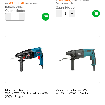
ou
no Depósito
R$ 785,28
Bancário ou pix
ou
no Depósito
Quantidade:
Bancário ou pix
Quantidade:
-
+
-
+
Martelete Rompedor
Martelete Rotativo 22Mm -
06112A02E6 Gbh 2-24 D 820W
M8700B-220V - Makita
220V - Bosch