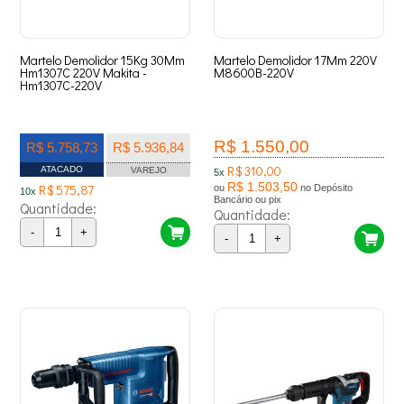
Martelo Demolidor 15Kg 30Mm
Martelo Demolidor 17Mm 220V
Hm1307C 220V Makita -
M8600B-220V
Hm1307C-220V
R$ 1.550,00
R$ 5.758,73
R$ 5.936,84
R$ 310,00
ATACADO
VAREJO
5x
R$ 1.503,50
R$ 575,87
ou
no Depósito
10x
Bancário ou pix
Quantidade:
Quantidade:
-
+
-
+