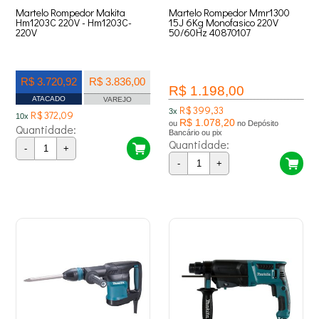
Martelo Rompedor Makita
Martelo Rompedor Mmr1300
Hm1203C 220V - Hm1203C-
15J 6Kg Monofasico 220V
220V
50/60Hz 40870107
R$ 3.720,92
R$ 3.836,00
R$ 1.198,00
ATACADO
VAREJO
R$ 399,33
3x
R$ 372,09
10x
R$ 1.078,20
ou
no Depósito
Quantidade:
Bancário ou pix
Quantidade:
-
+
-
+