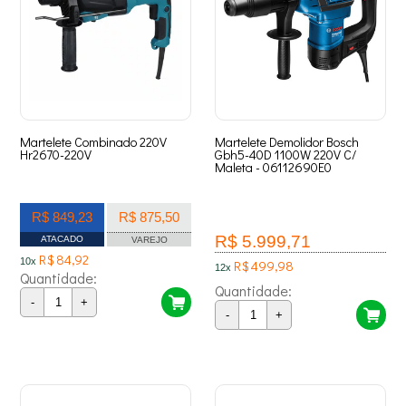
Martelete Combinado 220V
Martelete Demolidor Bosch
Hr2670-220V
Gbh5-40D 1100W 220V C/
Maleta - 06112690E0
R$ 849,23
R$ 875,50
R$ 5.999,71
ATACADO
VAREJO
R$ 84,92
10x
R$ 499,98
12x
Quantidade:
Quantidade:
-
+
-
+