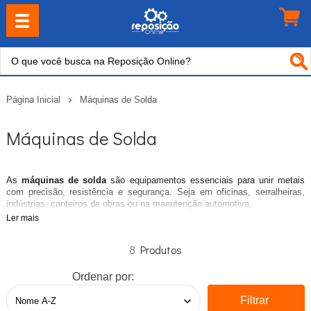
Página Inicial
Máquinas de Solda
Máquinas de Solda
As
máquinas de solda
são equipamentos essenciais para unir metais
com precisão, resistência e segurança. Seja em oficinas, serralheiras,
indústrias, canteiros de obras ou na manutenção automotiva.
Ler mais
Nosso catálogo reúne uma ampla seleção de inversores de solda,
máquinas MIG/MAG, equipamentos TIG, transformadores e soldas por
8
eletrodo (MMA), atendendo desde o profissional autônomo até grandes
operações industriais.
Ordenar por:
Na hora de escolher uma máquina de solda, considere o tipo de metal que
será soldado, a espessura das peças, a frequência de uso e o local de
Filtrar
trabalho. Para uso doméstico e pequenas oficinas, inversores compactos