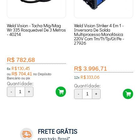
Weld Vision - Tocha Mig/Mag
Weld Vision Striker 4 Em 1 -
Wr 335 Rosqueável De 3 Metros
Inversora De Solda
- 40214
Multiprocesso Monofásica
220V Com Tm/Tt/Tp/Gt/Pe -
27926
R$ 782,68
R$ 130,45
R$ 3.996,71
6x
R$ 704,41
ou
no Depósito
R$ 333,06
12x
Bancário ou pix
Quantidade:
Quantidade:
-
+
-
+
8
Produtos
FRETE GRÁTIS
para todo Brasil*