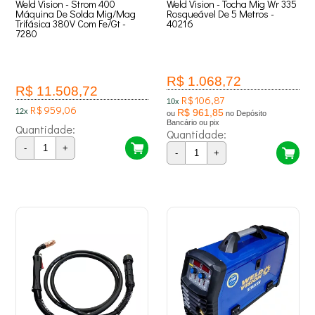
Weld Vision - Strom 400
Weld Vision - Tocha Mig Wr 335
Máquina De Solda Mig/Mag
Rosqueável De 5 Metros -
Trifásica 380V Com Fe/Gt -
40216
7280
R$ 1.068,72
R$ 11.508,72
R$ 106,87
10x
R$ 959,06
12x
R$ 961,85
ou
no Depósito
Bancário ou pix
Quantidade:
Quantidade:
-
+
-
+