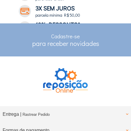
3X SEM JUROS
parcela mínima R$ 50,00
10% DESCONTO*
no depósito e pix
Cadastre-se
RASTREAMENTO
para receber novidades
para clientes com cadastro
Entrega |
Rastrear Pedido
Formas de pagamento