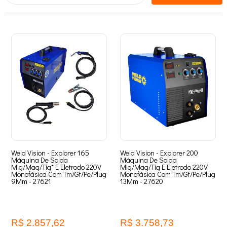
de 130 A a 200 A já atendem bem. Para produção contínua e chapas mais
grossas, máquinas MIG/MAG a partir de 200 A são mais indicadas.
Trabalhos com inox e alumínio pedem equipamentos TIG com controle de
corrente preciso.
Verifique também a tensão de alimentação disponível (110 V, 220 V ou
bivolt), o ciclo de trabalho do equipamento e se a máquina acompanha os
acessórios necessários, como tocha, cabo-terra e eletrodos.
Explore nosso catálogo completo de máquinas de solda, compare
modelos, potências e fabricantes e encontre o equipamento ideal para o
seu processo. Compre com segurança, entrega para todo o Brasil e
suporte técnico especializado.
Weld Vision - Explorer 165
Weld Vision - Explorer 200
Máquina De Solda
Máquina De Solda
Mig/Mag/Tig* E Eletrodo 220V
Mig/Mag/Tig E Eletrodo 220V
Monofásica Com Tm/Gt/Pe/Plug
Monofásica Com Tm/Gt/Pe/Plug
9Mm - 27621
13Mm - 27620
R$ 2.857,62
R$ 3.758,73