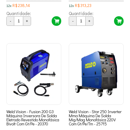
R$ 238,14
R$ 313,23
12x
12x
Quantidade:
Quantidade:
-
+
-
+
Weld Vision - Fusion 200 G3
Weld Vision - Star 250 Inverter
Máquina Inversora De Solda
Mma Máquina De Solda
Eletrodo Revestido Monofásica
Mig/Mag Monofásica 220V
Bivolt Com Gt/Pe - 20370
Com Gt/Pe/Tm - 25715