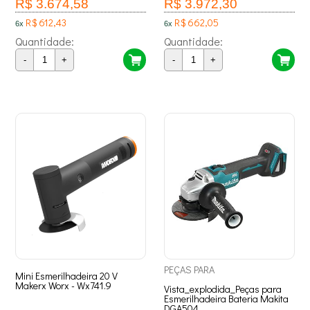
R$ 3.674,58
R$ 3.972,30
R$ 612,43
R$ 662,05
6x
6x
Quantidade:
Quantidade:
-
+
-
+
PEÇAS
PARA
Mini Esmerilhadeira 20 V
Makerx Worx - Wx741.9
Vista_explodida_Peças para
Esmerilhadeira Bateria Makita
DGA504