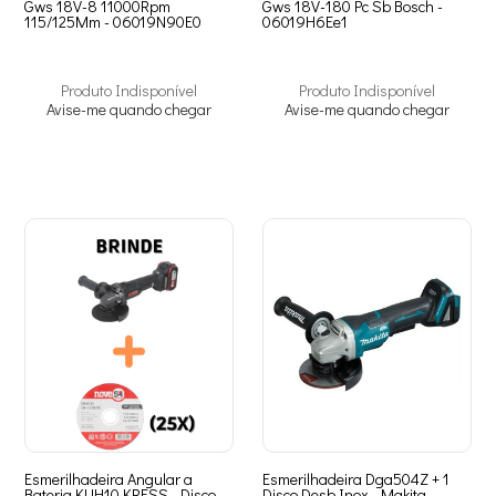
Gws 18V-8 11000Rpm
Gws 18V-180 Pc Sb Bosch -
115/125Mm - 06019N90E0
06019H6Ee1
Produto Indisponível
Produto Indisponível
Avise-me quando chegar
Avise-me quando chegar
Esmerilhadeira Angular a
Esmerilhadeira Dga504Z + 1
Bateria KUH10 KRESS - Disco
Disco Desb Inox - Makita