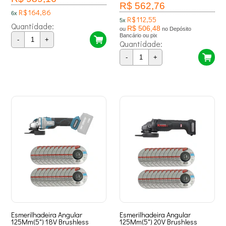
R$ 562,76
R$ 164,86
6x
R$ 112,55
5x
Quantidade:
R$ 506,48
ou
no Depósito
Bancário ou pix
-
+
Quantidade:
-
+
Esmerilhadeira Angular
Esmerilhadeira Angular
125Mm(5") 18V Brushless
125Mm(5") 20V Brushless