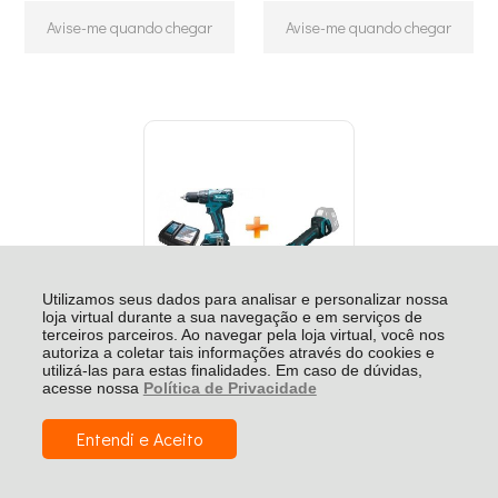
Avise-me quando chegar
Avise-me quando chegar
Utilizamos seus dados para analisar e personalizar nossa
loja virtual durante a sua navegação e em serviços de
terceiros parceiros. Ao navegar pela loja virtual, você nos
autoriza a coletar tais informações através do cookies e
utilizá-las para estas finalidades. Em caso de dúvidas,
Kit Parafusadeira +
acesse nossa
Política de Privacidade
Esmerilhadeira a Bateria 18v
Makita
Entendi e Aceito
Produto Indisponível