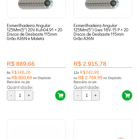
Esmerilhadeira Angular
Esmerilhadeira Angular
125Mm(5") 20V Kuh04.91 + 20
125Mm(5") Gws 18V-15 P + 20
Discos de Desbaste 115mm
Discos de Desbaste 115mm
Grão A36N e Maleta
Grão A36N
R$ 889,66
R$ 2.915,78
R$ 148,28
R$ 242,98
6x
12x
R$ 800,69
R$ 2.769,99
ou
no Depósito
ou
no Depósito
Bancário ou pix
Bancário ou pix
Quantidade:
Quantidade:
-
+
-
+