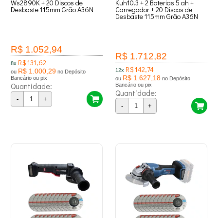
Ws2890K + 20 Discos de
Kuh10.3 + 2 Baterias 5 ah +
Desbaste 115mm Grão A36N
Carregador + 20 Discos de
Desbaste 115mm Grão A36N
R$ 1.052,94
R$ 1.712,82
R$ 131,62
8x
R$ 142,74
R$ 1.000,29
12x
ou
no Depósito
R$ 1.627,18
Bancário ou pix
ou
no Depósito
Quantidade:
Bancário ou pix
Quantidade:
-
+
-
+