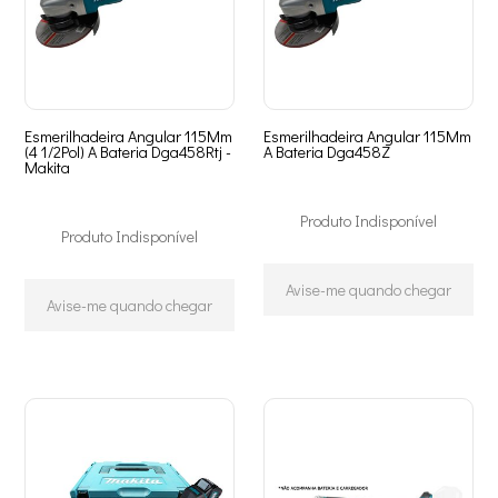
Esmerilhadeira Angular 115Mm
Esmerilhadeira Angular 115Mm
(4 1/2Pol) A Bateria Dga458Rtj -
A Bateria Dga458Z
Makita
Produto Indisponível
Produto Indisponível
Avise-me quando chegar
Avise-me quando chegar