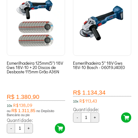
Esmerilhadeira 125mm(5") 18V
Esmerilhadeira 5" 18V Gws
Gws 18V-10 + 20 Discos de
18V-10 Bosch - 06019J40E0
Desbaste 115mm Grão A36N
R$ 1.134,34
R$ 1.380,90
R$ 113,43
10x
R$ 138,09
10x
Quantidade:
R$ 1.311,85
ou
no Depósito
Bancário ou pix
-
+
Quantidade:
-
+