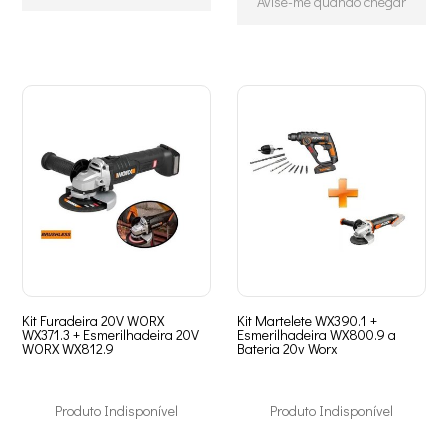
Avise-me quando chegar
Kit Furadeira 20V WORX
Kit Martelete WX390.1 +
WX371.3 + Esmerilhadeira 20V
Esmerilhadeira WX800.9 a
WORX WX812.9
Bateria 20v Worx
Produto Indisponível
Produto Indisponível