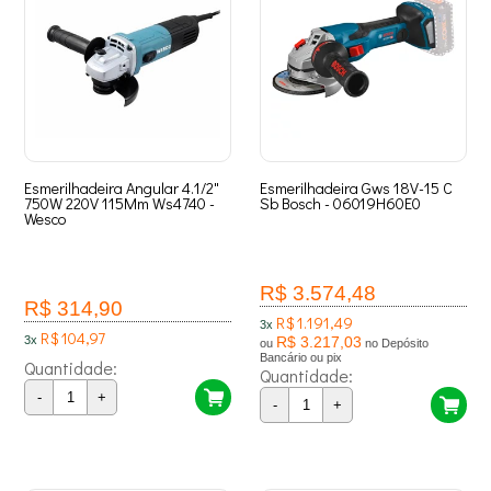
Esmerilhadeira Angular 4.1/2"
Esmerilhadeira Gws 18V-15 C
750W 220V 115Mm Ws4740 -
Sb Bosch - 06019H60E0
Wesco
R$ 3.574,48
R$ 314,90
R$ 1.191,49
3x
R$ 104,97
3x
R$ 3.217,03
ou
no Depósito
Bancário ou pix
Quantidade:
Quantidade:
-
+
-
+