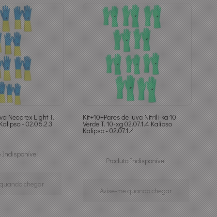
va Neoprex Light T.
Kit+10+Pares de luva Nitrili-ka 10
Kalipso - 02.06.2.3
Verde T. 10-xg 02.07.1.4 Kalipso
Kalipso - 02.07.1.4
 Indisponível
Produto Indisponível
 quando chegar
Avise-me quando chegar