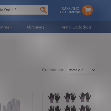
CARRINHO
DE COMPRAS
antes
Abrasivos
Vista Explodida
Ordenar por: