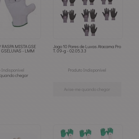
A MISTA GSE
Jogo 10 Pares de Luvas Atacama Pro
 GSELUVAS - LMM
T. 09-g - 02.05.3.3
 Indisponível
Produto Indisponível
 quando chegar
Avise-me quando chegar