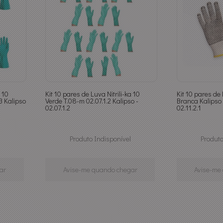
 10
Kit 10 pares de Luva Nitrili-ka 10
Kit 10 pares d
3 Kalipso
Verde T.08-m 02.07.1.2 Kalipso -
Branca Kalipso 0
02.07.1.2
02.11.2.1
Produto Indisponível
Produto
ar
Avise-me quando chegar
Avise-me