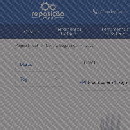
Atendimento
(48) 3626-1
Ferramentas
Ferramentas
MENU
Elétrica
à Bateria
(48)
Página Inicial
Epi's E Segurança
Luva
atendimento@reposi
Luva
Marca
Central de Ajuda
Tag
44
Produtos em
1
págin