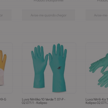
Produto Indisponível
Produto
ar
Avise-me quando chegar
Avise-me
.09-G
Luva Nitrilika 10 Verde T. 07-P -
Luva Nitrili-Ka
02.07.1.1 - Kalipso
Kalipso 02.07.1.