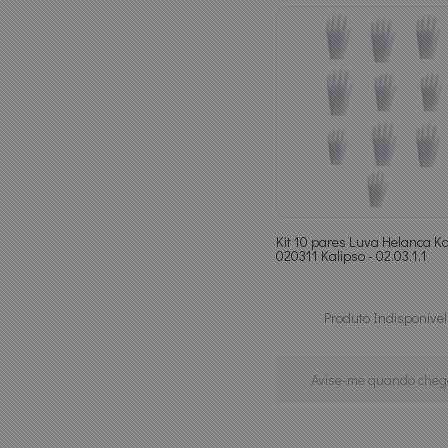
Kit 10 pares Luva Helanca Ka
020311 Kalipso - 02.03.1.1
Produto Indisponível
Avise-me quando cheg