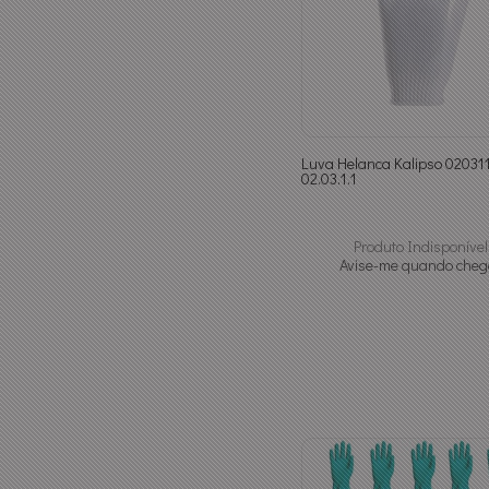
Luva Helanca Kalipso 020311
02.03.1.1
Produto Indisponível
Avise-me quando cheg