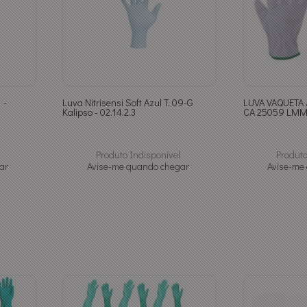
 -
Luva Nitrisensi Soft Azul T. 09-G
LUVA VAQUETA / RASP
Kalipso - 02.14.2.3
CA 25059 LMM
Produto Indisponível
Produto
ar
Avise-me quando chegar
Avise-me