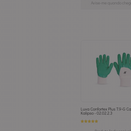
Avise-me quando cheg
Luva Confortex Plus T.9-G Ca
Kalipso - 02.02.2.3