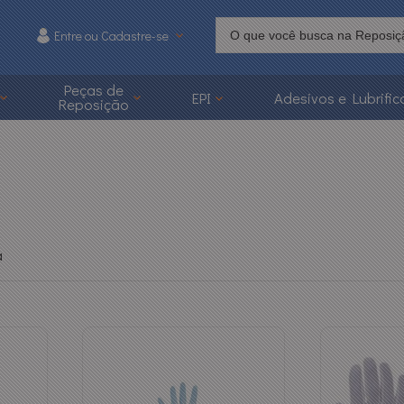
Entre ou Cadastre-se
215
Peças de
EPI
Adesivos e Lubrific
Reposição
 3626-1215
caoonline.com.br
a