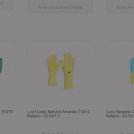
ar
Avise-me quando chegar
Avise-me
 15.915
Luva Latex Natural Amarela T 09-G
Luva Neoprex D
Kalipso - 02.04.1.3
Kalipso - 02.06.