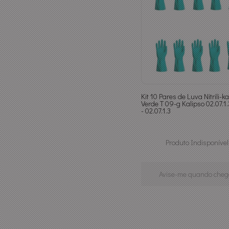
Kit 10 Pares de Luva Nitrili-ka
Verde T 09-g Kalipso 02.07.1.
- 02.07.1.3
Produto Indisponível
Avise-me quando cheg