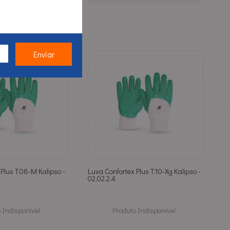
Plus T.08-M Kalipso -
Luva Confortex Plus T.10-Xg Kalipso -
02.02.2.4
 Indisponível
Produto Indisponível