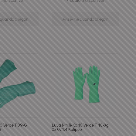
 Indisponível
Produto Indisponível
 quando chegar
Avise-me quando chegar
 10 Verde T 09-G
Luva Nitrili-Ka 10 Verde T. 10-Xg
3
02.07.1.4 Kalipso