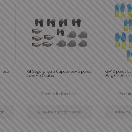
lipso
Kit Segurança 5 Capacetes+ 5 pares
Kit+10 pares Lu
Luva+ 5 Óculos
09-g 02.06.2.3 
Produto Indisponível
Produto
ar
Avise-me quando chegar
Avise-me