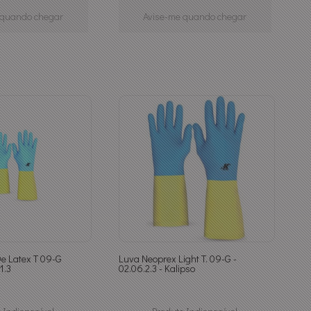
 quando chegar
Avise-me quando chegar
e Latex T 09-G
Luva Neoprex Light T. 09-G -
1.3
02.06.2.3 - Kalipso