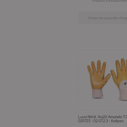
Produto Indisponível
Avise-me quando cheg
Luva Nitrili -Ka20 Amarela T
020723 - 02.07.2.3 - Kalipso