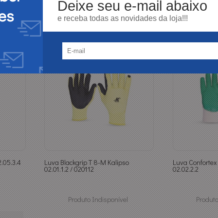
Deixe seu e-mail abaixo
es
e receba todas as novidades da loja!!!
.05.3.4
Luva Blackgrip T 8-M Kalipso
Luva Confortex 
02.01.1.2 / 020112
02.02.2.2
Produto Indisponível
Produto