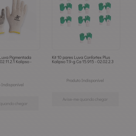
e Luva Pigmentada
Kit 10 pares Luva Confortex Plus
2.11.2.1 Kalipso -
Kalipso T.9-g Ca 15.915 - 02.02.2.3
Produto Indisponível
 Indisponível
Avise-me quando chegar
 quando chegar