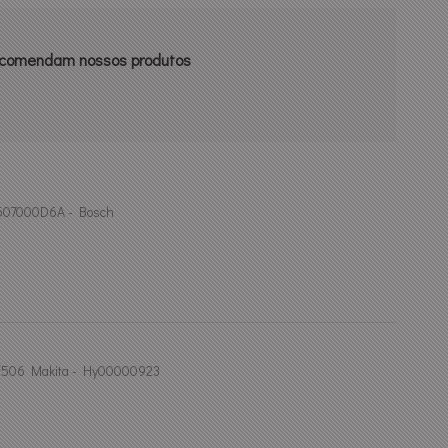
recomendam nossos produtos
 1607000D6A - Bosch
Af506 Makita - Hy00000923