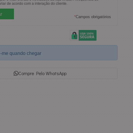
riar de acordo com a interação do cliente.
*
Campos obrigatórios
e-me quando chegar
Compre Pelo WhatsApp