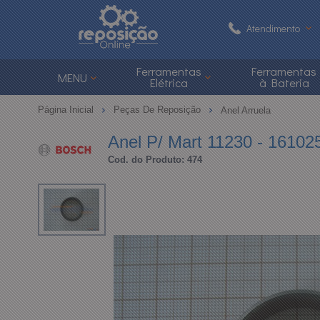
Atendimento
(48) 3626-1
Ferramentas
Ferramentas
MENU
Elétrica
à Bateria
(48)
Página Inicial
Peças De Reposição
Anel Arruela
atendimento@reposi
Anel P/ Mart 11230 - 16102
Cod. do Produto: 474
Central de Ajuda