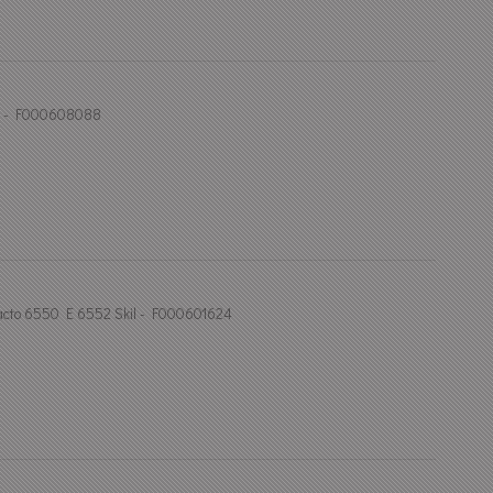
il - F000608088
cto 6550 E 6552 Skil - F000601624