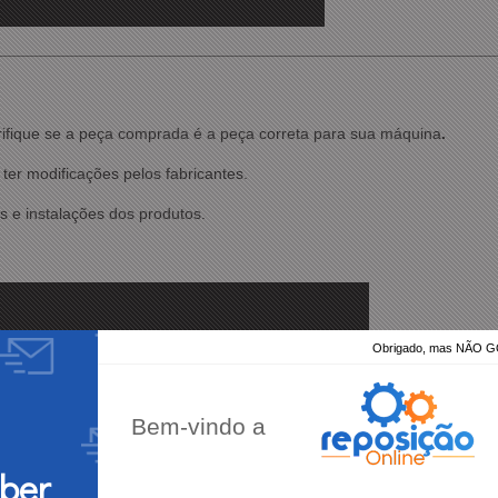
rifique se a peça comprada é a peça correta para sua máquina
.
ter modificações pelos fabricantes.
 e instalações dos produtos
.
Obrigado, mas NÃO
Bem-vindo a
eber