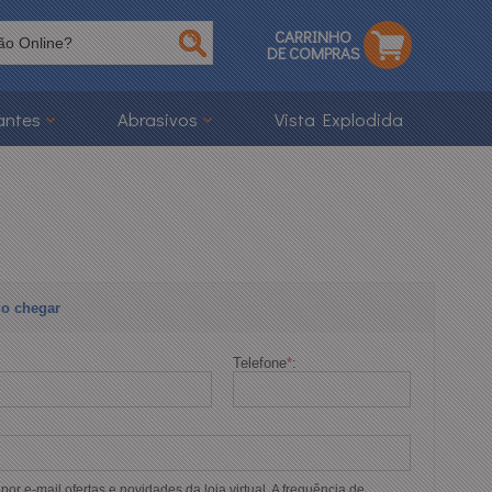
CARRINHO
DE COMPRAS
antes
Abrasivos
Vista Explodida
o chegar
Telefone
*
:
or e-mail ofertas e novidades da loja virtual. A frequência de