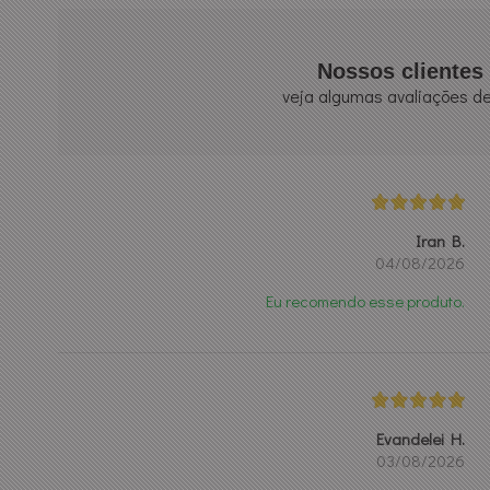
Nossos clientes 
veja algumas avaliações de
Iran B.
04/08/2026
Eu recomendo esse produto.
Evandelei H.
03/08/2026