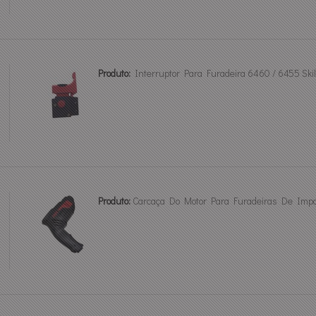
Produto:
Interruptor Para Furadeira 6460 / 6455 Sk
Produto:
Carcaça Do Motor Para Furadeiras De Impa