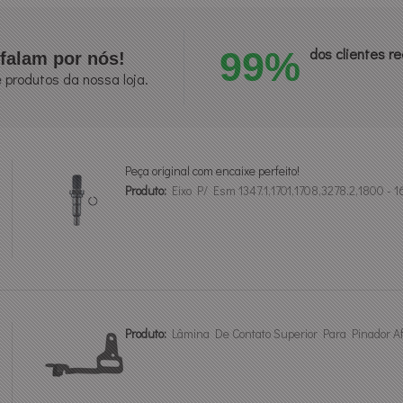
99%
dos clientes 
falam por nós!
 produtos da nossa loja.
Peça original com encaixe perfeito!
Produto:
Eixo P/ Esm 1347.1,1701,1708,3278.2,1800 -
Produto:
Lâmina De Contato Superior Para Pinador 