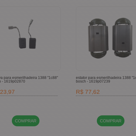
a para esmerilhadeira 1388 "1c88"
estator para esmerilhadeira 1388 "1
h - 1619p02870
bosch - 1619p07239
23,97
R$ 77,62
COMPRAR
COMPRAR