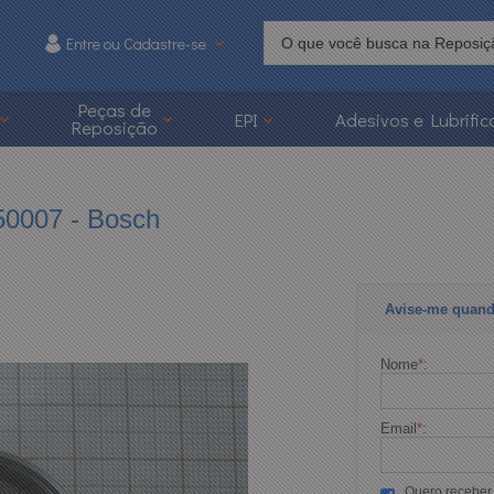
Entre ou Cadastre-se
215
Peças de
EPI
Adesivos e Lubrific
Reposição
 3626-1215
caoonline.com.br
50007 - Bosch
Avise-me quand
Nome
*
:
Email
*
:
Quero receber p