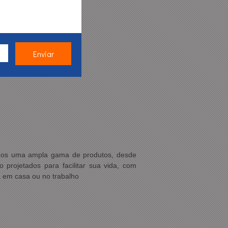
emos uma ampla gama de produtos, desde
 projetados para facilitar sua vida, com
a em casa ou no trabalho