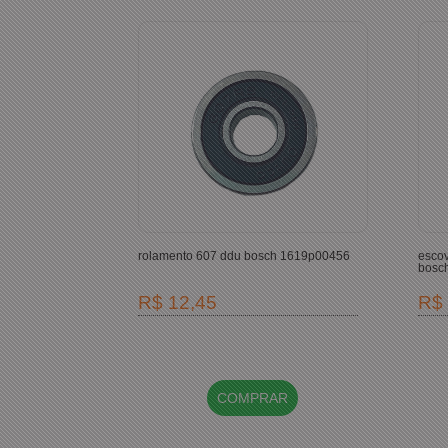
rolamento 607 ddu bosch 1619p00456
escov
bosc
R$ 12,45
R$ 
COMPRAR