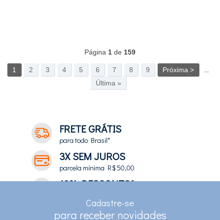
Página
1
de
159
1
2
3
4
5
6
7
8
9
Próxima >
...
Última »
FRETE GRÁTIS
para todo Brasil*
3X SEM JUROS
parcela mínima R$ 50,00
10% DESCONTO*
no depósito e pix
Cadastre-se
RASTREAMENTO
para receber novidades