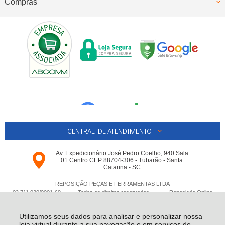
Compras
CENTRAL DE ATENDIMENTO
Av. Expedicionário José Pedro Coelho, 940 Sala
01 Centro CEP 88704-306 - Tubarão - Santa
Catarina - SC
REPOSIÇÃO PEÇAS E FERRAMENTAS LTDA
03.711.020/0001-­69 - Todos os direitos reservados
-
Reposição Online
-
2026
Utilizamos seus dados para analisar e personalizar nossa
loja virtual durante a sua navegação e em serviços de