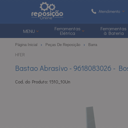
Atendimento
(48) 3626-1
Ferramentas
Ferramentas
MENU
Elétrica
à Bateria
(48)
Página Inicial
Peças De Reposição
Barra
atendimento@reposi
HFER
Bastao Abrasivo - 9618083026 - Bo
Central de Ajuda
Cod. do Produto: 1510_10Un