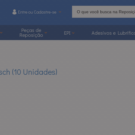
Entre ou Cadastre-se
215
Peças de
EPI
Adesivos e Lubrific
Reposição
 3626-1215
caoonline.com.br
sch (10 Unidades)