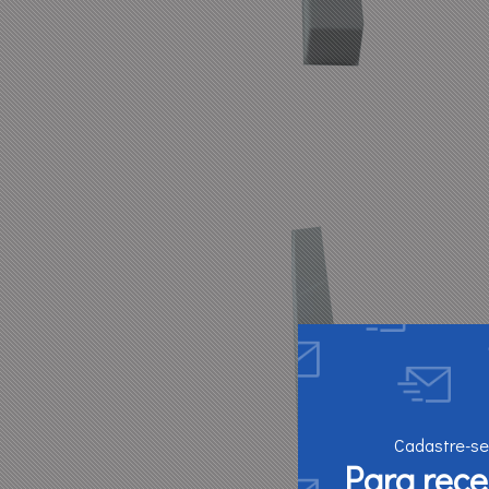
Cadastre-se
Para rec