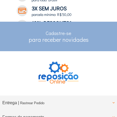
3X SEM JUROS
parcela mínima R$ 50,00
10% DESCONTO*
no depósito e pix
Cadastre-se
RASTREAMENTO
para receber novidades
para clientes com cadastro
Entrega |
Rastrear Pedido