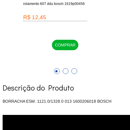
-
rolamento 607 ddu bosch 1619p00456
escov
1619
R$ 12,45
R$
COMPRAR
Descrição do Produto
BORRACHA ESM. 1121.0/1328.0 013 1600206018 BOSCH