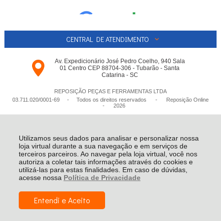
CENTRAL DE ATENDIMENTO
Av. Expedicionário José Pedro Coelho, 940 Sala
01 Centro CEP 88704-306 - Tubarão - Santa
Catarina - SC
REPOSIÇÃO PEÇAS E FERRAMENTAS LTDA
03.711.020/0001-­69 - Todos os direitos reservados
-
Reposição Online
-
2026
Utilizamos seus dados para analisar e personalizar nossa
loja virtual durante a sua navegação e em serviços de
terceiros parceiros. Ao navegar pela loja virtual, você nos
autoriza a coletar tais informações através do cookies e
utilizá-las para estas finalidades. Em caso de dúvidas,
acesse nossa
Política de Privacidade
Entendi e Aceito