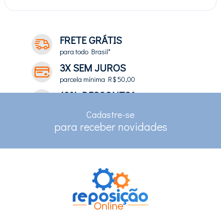
FRETE GRÁTIS
para todo Brasil*
3X SEM JUROS
parcela mínima R$ 50,00
10% DESCONTO*
no depósito e pix
Cadastre-se
RASTREAMENTO
para receber novidades
para clientes com cadastro