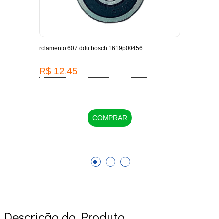
-
rolamento 607 ddu bosch 1619p00456
escov
1619
R$ 12,45
R$
COMPRAR
Descrição do Produto