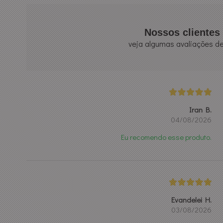
Nossos clientes 
veja algumas avaliações de
Iran B.
04/08/2026
Eu recomendo esse produto.
Evandelei H.
03/08/2026