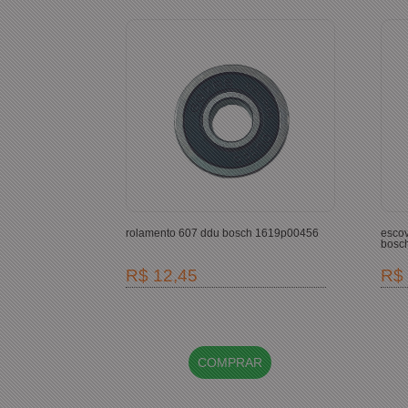
rolamento 607 ddu bosch 1619p00456
escov
bosc
R$ 12,45
R$ 
COMPRAR