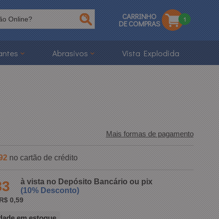
CARRINHO
1
DE COMPRAS
antes
Abrasivos
Vista Explodida
Mais formas de pagamento
92
no cartão de crédito
à vista no Depósito Bancário ou pix
33
(10% Desconto)
R$ 0,59
dade em estoque