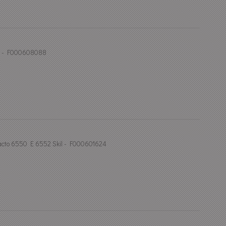
il - F000608088
cto 6550 E 6552 Skil - F000601624