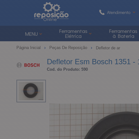
Atendimento
(48) 3626-1
Ferramentas
Ferramentas
MENU
Elétrica
à Bateria
(48)
Página Inicial
Peças De Reposição
Defletor de ar
atendimento@reposi
Defletor Esm Bosch 1351 -
Cod. do Produto: 590
Central de Ajuda