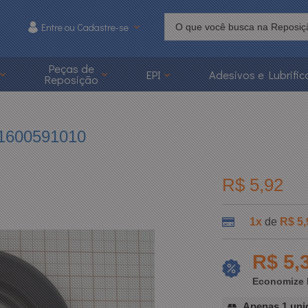
Entre ou Cadastre-se
215
Peças de
EPI
Adesivos e Lubrific
Reposição
 3626-1215
caoonline.com.br
 1600591010
R$ 5,92
1x
de
R$ 5,
R$ 5,
Economize 
Apenas 1 uni