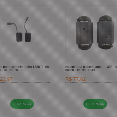
a para esmerilhadeira 1388 "1c88"
estator para esmerilhadeira 1388 "1
h - 1619p02870
bosch - 1619p07239
23,97
R$ 77,62
COMPRAR
COMPRAR