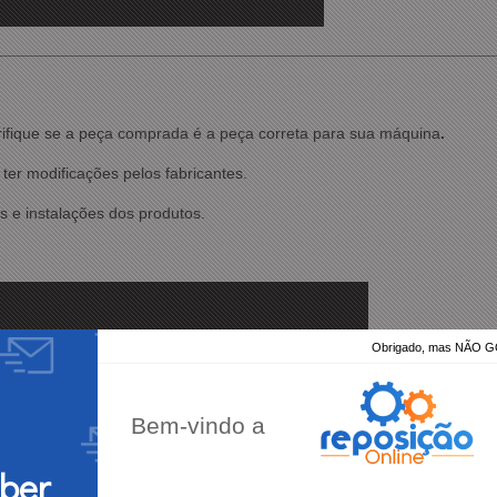
rifique se a peça comprada é a peça correta para sua máquina
.
ter modificações pelos fabricantes.
 e instalações dos produtos
.
Obrigado, mas NÃO
Bem-vindo a
eber