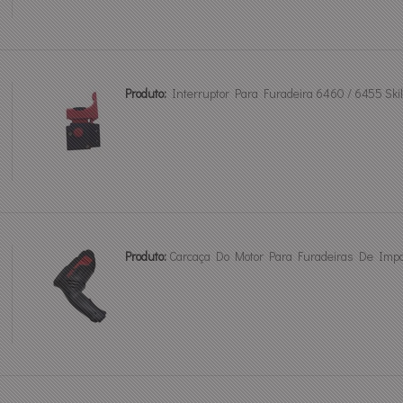
Produto:
Interruptor Para Furadeira 6460 / 6455 Sk
Produto:
Carcaça Do Motor Para Furadeiras De Impa