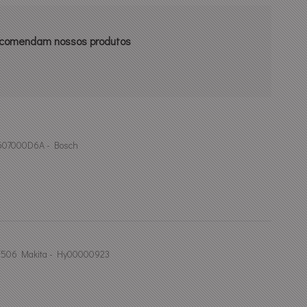
recomendam nossos produtos
 1607000D6A - Bosch
Af506 Makita - Hy00000923