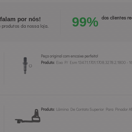
99%
dos clientes 
falam por nós!
 produtos da nossa loja.
Peça original com encaixe perfeito!
Produto:
Eixo P/ Esm 1347.1,1701,1708,3278.2,1800 -
Produto:
Lâmina De Contato Superior Para Pinador 