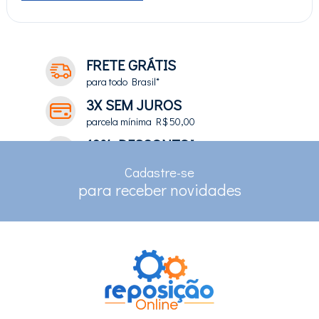
FRETE GRÁTIS
para todo Brasil*
3X SEM JUROS
parcela mínima R$ 50,00
10% DESCONTO*
no depósito e pix
Cadastre-se
RASTREAMENTO
para receber novidades
para clientes com cadastro