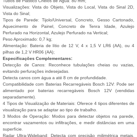
Tubos de Plástico Cheios de Água: 80 mm;
Visualizações: Vista do Objeto, Vista do Local, Vista do Sinal 2D,
Vista do Sinal;
Tipos de Parede: Tijolo/Universal, Concreto, Gesso Cartonado,
Aquecimento de Painel, Concreto de Tenra Idade, Azulejo
Perfurado na Horizontal, Azulejo Perfurado na Vertical;
Peso Aproximado: 0,7 kg;
Alimentação: Bateria de lítio de 12 V, 4 x 1,5 V LR6 (AA), ou 4
pilhas de 1,2 V HR06 (AA);
Especificações Complementares:
Detecção de Canos: Reconhece tubulações cheias ou vazias,
evitando perfurações indesejadas.
Detecta canos com água a até 8 cm de profundidade.
Compatibilidade com Baterias Recarregáveis Bosch 12V: Pode ser
alimentado por baterias recarregáveis Bosch 12V (vendidas
separadamente).
4 Tipos de Visualização de Materiais: Oferece 4 tipos diferentes de
visualização para se adaptar ao tipo de trabalho.
3 Modos de Operação: Modos para detectar objetos na parede,
encontrar vazamentos ou infiltrações, e medir distâncias em uma
superfície.
Radar Ultra-Wideband: Detecta com precisão milimétrica metais,