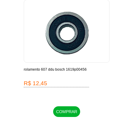
-
rolamento 607 ddu bosch 1619p00456
escov
1619
R$ 12,45
R$
COMPRAR