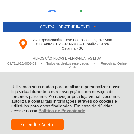
CENTRAL DE ATENDIMENTO
Av. Expedicionário José Pedro Coelho, 940 Sala
01 Centro CEP 88704-306 - Tubarão - Santa
Catarina - SC
REPOSIÇÃO PEÇAS E FERRAMENTAS LTDA
03.711.020/0001-­69 - Todos os direitos reservados
-
Reposição Online
-
2026
Utilizamos seus dados para analisar e personalizar nossa
loja virtual durante a sua navegação e em serviços de
terceiros parceiros. Ao navegar pela loja virtual, você nos
autoriza a coletar tais informações através do cookies e
utilizá-las para estas finalidades. Em caso de dúvidas,
acesse nossa
Política de Privacidade
Entendi e Aceito