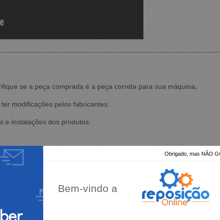
rifique se a peça comprada é a peça correta para sua máquina
.
ter modificações pelos fabricantes.
 e instalações dos produtos
.
Obrigado, mas NÃO
Bem-vindo a
eber