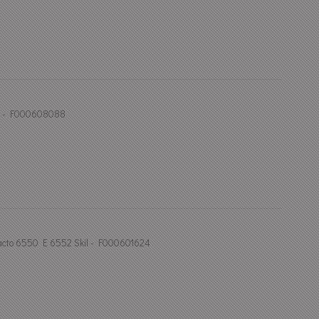
il - F000608088
cto 6550 E 6552 Skil - F000601624