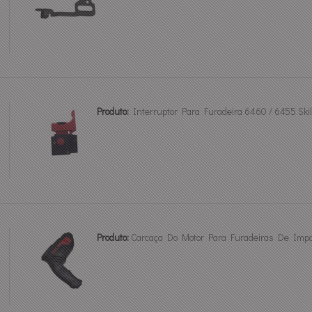
Produto:
Interruptor Para Furadeira 6460 / 6455 Sk
Produto:
Carcaça Do Motor Para Furadeiras De Impa