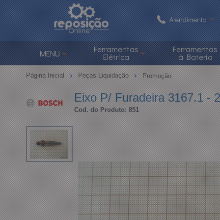
Atendimento
(48) 3626-1
Ferramentas
Ferramentas
MENU
Elétrica
à Bateria
(48)
Página Inicial
Peças Liquidação
Promoção
atendimento@reposi
Eixo P/ Furadeira 3167.1 -
Cod. do Produto: 851
Central de Ajuda