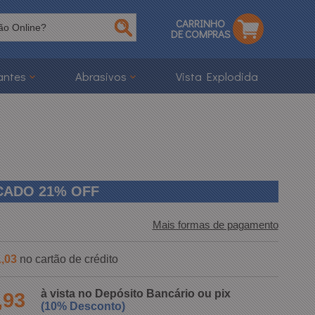
CARRINHO
DE COMPRAS
antes
Abrasivos
Vista Explodida
ACADO
21%
OFF
Mais formas de pagamento
,03
no cartão de crédito
à vista no Depósito Bancário ou pix
,93
(10% Desconto)