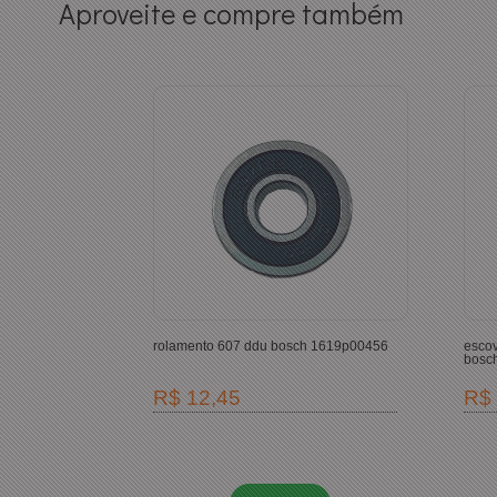
Aproveite e compre também
rolamento 607 ddu bosch 1619p00456
escov
bosc
R$ 12,45
R$ 