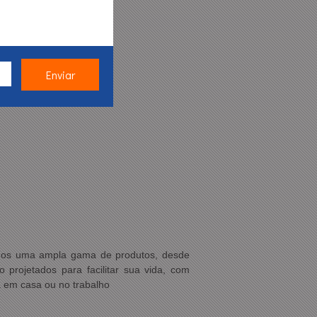
emos uma ampla gama de produtos, desde
 projetados para facilitar sua vida, com
a em casa ou no trabalho