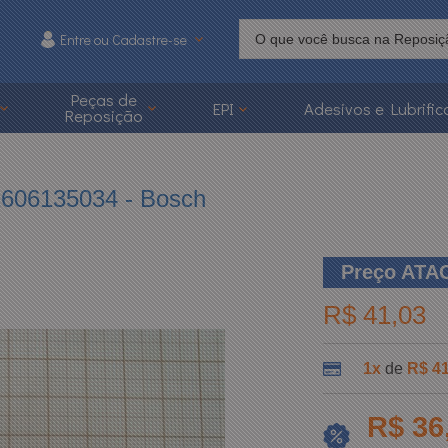
Entre ou Cadastre-se
215
Peças de
EPI
Adesivos e Lubrific
Reposição
 3626-1215
caoonline.com.br
 2606135034 - Bosch
Preço AT
R$ 41,03
1x
de
R$ 41
R$ 36