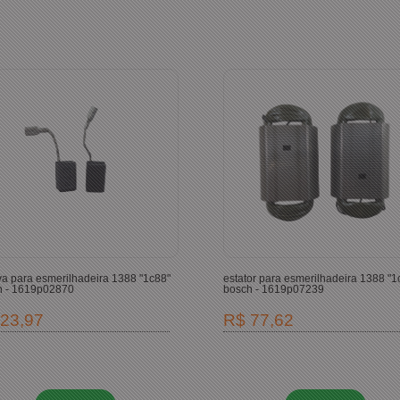
a para esmerilhadeira 1388 "1c88"
estator para esmerilhadeira 1388 "1
h - 1619p02870
bosch - 1619p07239
23,97
R$ 77,62