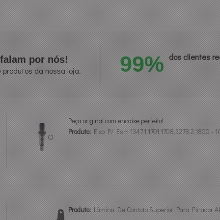
99%
dos clientes 
falam por nós!
 produtos da nossa loja.
Peça original com encaixe perfeito!
Produto:
Eixo P/ Esm 1347.1,1701,1708,3278.2,1800 -
Produto:
Lâmina De Contato Superior Para Pinador 