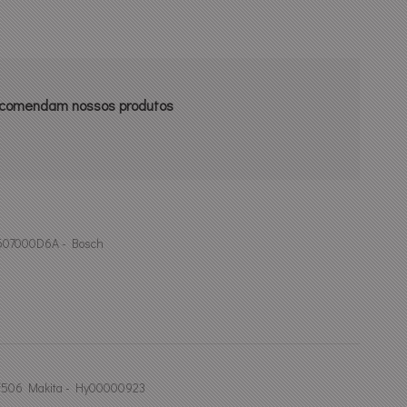
recomendam nossos produtos
 1607000D6A - Bosch
Af506 Makita - Hy00000923