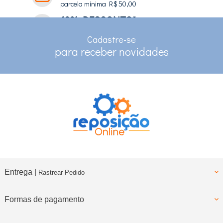
parcela mínima R$ 50,00
10% DESCONTO*
no depósito e pix
Cadastre-se
RASTREAMENTO
para receber novidades
para clientes com cadastro
Entrega |
Rastrear Pedido
Formas de pagamento