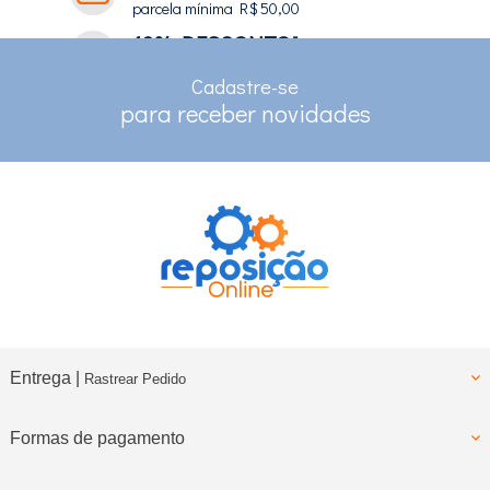
parcela mínima R$ 50,00
10% DESCONTO*
no depósito e pix
Cadastre-se
RASTREAMENTO
para receber novidades
para clientes com cadastro
Entrega |
Rastrear Pedido
Formas de pagamento