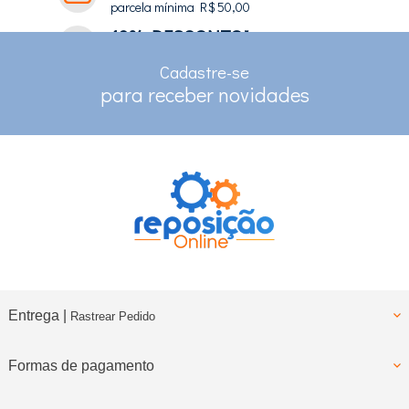
parcela mínima R$ 50,00
10% DESCONTO*
no depósito e pix
Cadastre-se
RASTREAMENTO
para receber novidades
para clientes com cadastro
Entrega |
Rastrear Pedido
Formas de pagamento