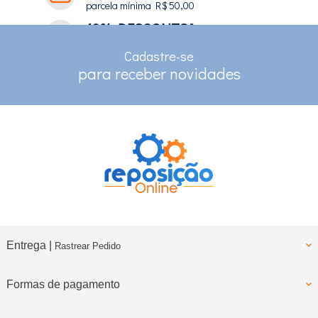
parcela mínima R$ 50,00
10% DESCONTO*
no depósito e pix
Cadastre-se
RASTREAMENTO
para receber novidades
para clientes com cadastro
Entrega |
Rastrear Pedido
Formas de pagamento