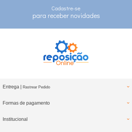
no depósito e pix
Cadastre-se
RASTREAMENTO
para receber novidades
para clientes com cadastro
Entrega |
Rastrear Pedido
Formas de pagamento
Institucional