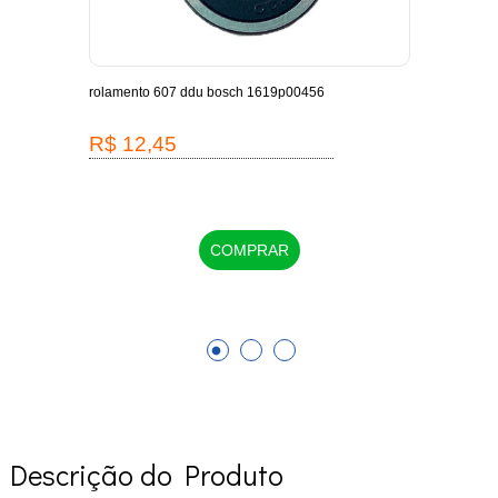
-
rolamento 607 ddu bosch 1619p00456
escov
1619
R$ 12,45
R$
COMPRAR
Descrição do Produto