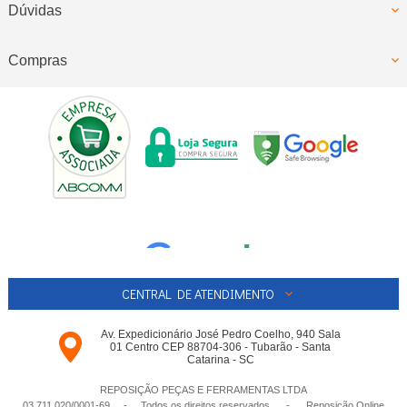
Dúvidas
Compras
CENTRAL DE ATENDIMENTO
Av. Expedicionário José Pedro Coelho, 940 Sala
01 Centro CEP 88704-306 - Tubarão - Santa
Catarina - SC
REPOSIÇÃO PEÇAS E FERRAMENTAS LTDA
03.711.020/0001-­69 - Todos os direitos reservados
-
Reposição Online