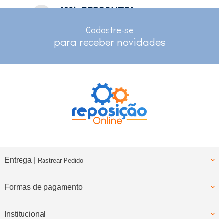
10% DESCONTO*
no depósito e pix
Cadastre-se
RASTREAMENTO
para receber novidades
para clientes com cadastro
Entrega |
Rastrear Pedido
Formas de pagamento
Institucional