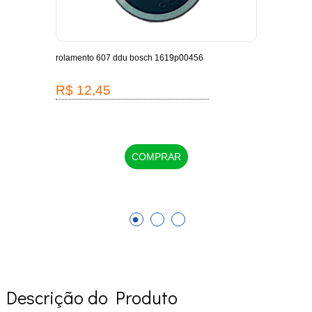
-
rolamento 607 ddu bosch 1619p00456
escov
1619
R$ 12,45
R$
COMPRAR
Descrição do Produto