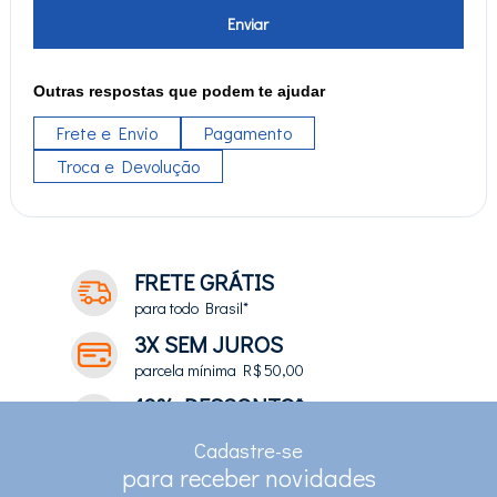
Enviar
Outras respostas que podem te ajudar
Frete e Envio
Pagamento
Troca e Devolução
FRETE GRÁTIS
para todo Brasil*
3X SEM JUROS
parcela mínima R$ 50,00
10% DESCONTO*
no depósito e pix
Cadastre-se
RASTREAMENTO
para receber novidades
para clientes com cadastro