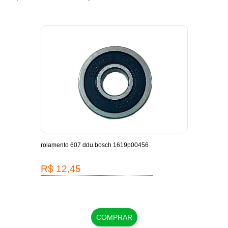
-
rolamento 607 ddu bosch 1619p00456
escov
1619
R$ 12,45
R$
COMPRAR