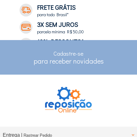
FRETE GRÁTIS
para todo Brasil*
3X SEM JUROS
parcela mínima R$ 50,00
10% DESCONTO*
no depósito e pix
Cadastre-se
RASTREAMENTO
para receber novidades
para clientes com cadastro
Entrega |
Rastrear Pedido