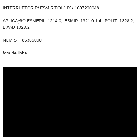
INTERRUPTOR P/ ESMIR/POL/LIX / 1607200048
APLICAçãO:ESMERIL 1214.0, ESMIR 1321.0.1.4, POLIT 1328.2,
LIXAD 1323.2
NCM/SH: 85365090
fora de linha