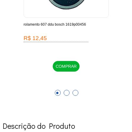
-
rolamento 607 ddu bosch 1619p00456
escov
1619
R$ 12,45
R$
COMPRAR
Descrição do Produto