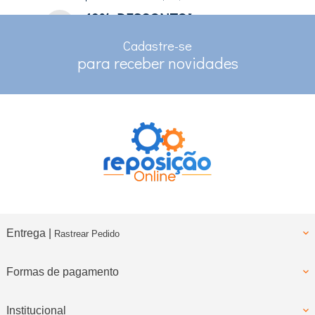
10% DESCONTO*
no depósito e pix
Cadastre-se
RASTREAMENTO
para receber novidades
para clientes com cadastro
Entrega |
Rastrear Pedido
Formas de pagamento
Institucional