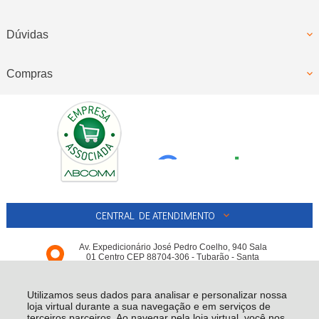
Dúvidas
Compras
CENTRAL DE ATENDIMENTO
Av. Expedicionário José Pedro Coelho, 940 Sala
01 Centro CEP 88704-306 - Tubarão - Santa
Catarina - SC
REPOSIÇÃO PEÇAS E FERRAMENTAS LTDA
Utilizamos seus dados para analisar e personalizar nossa
03.711.020/0001-­69 - Todos os direitos reservados
-
Reposição Online
loja virtual durante a sua navegação e em serviços de
-
2026
terceiros parceiros. Ao navegar pela loja virtual, você nos