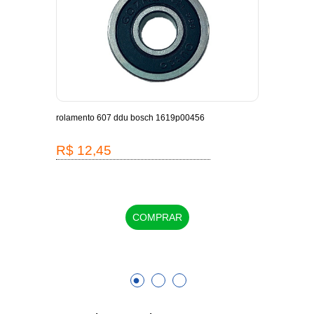
-
rolamento 607 ddu bosch 1619p00456
escov
1619
R$ 12,45
R$
COMPRAR