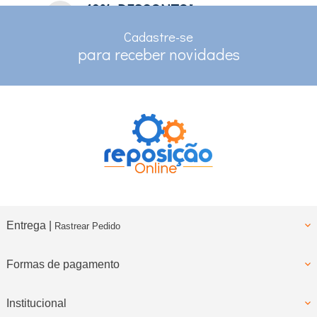
10% DESCONTO*
no depósito e pix
Cadastre-se
RASTREAMENTO
para receber novidades
para clientes com cadastro
Entrega |
Rastrear Pedido
Formas de pagamento
Institucional