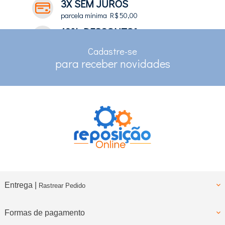
3X SEM JUROS
parcela mínima R$ 50,00
10% DESCONTO*
no depósito e pix
Cadastre-se
RASTREAMENTO
para receber novidades
para clientes com cadastro
Entrega |
Rastrear Pedido
Formas de pagamento