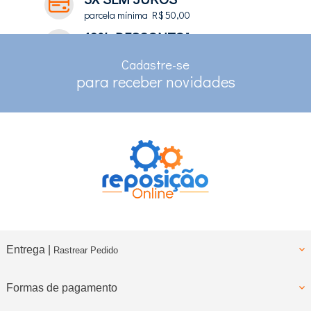
parcela mínima R$ 50,00
10% DESCONTO*
no depósito e pix
Cadastre-se
RASTREAMENTO
para receber novidades
para clientes com cadastro
Entrega |
Rastrear Pedido
Formas de pagamento