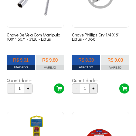
Chave De Vela Com Manipulo
Chave Phillips Crv 1/4 X 6"
10X11 50/1 - 3120 - Lotus
Lotus - 4066
R$ 9,01
R$ 9,80
R$ 8,30
R$ 9,03
ATACADO
ATACADO
VAREJO
VAREJO
Quantidade:
Quantidade:
-
+
-
+