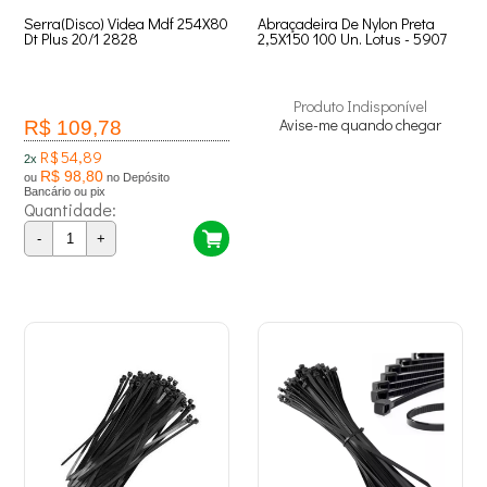
Serra(Disco) Videa Mdf 254X80
Abraçadeira De Nylon Preta
Dt Plus 20/1 2828
2,5X150 100 Un. Lotus - 5907
Produto Indisponível
Avise-me quando chegar
R$ 109,78
R$ 54,89
2x
R$ 98,80
ou
no Depósito
Bancário ou pix
Quantidade:
-
+