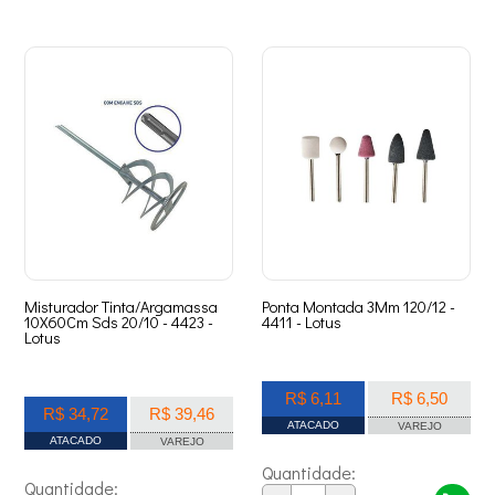
Misturador Tinta/Argamassa
Ponta Montada 3Mm 120/12 -
10X60Cm Sds 20/10 - 4423 -
4411 - Lotus
Lotus
R$ 6,11
R$ 6,50
R$ 34,72
R$ 39,46
ATACADO
VAREJO
ATACADO
VAREJO
Quantidade:
Quantidade: