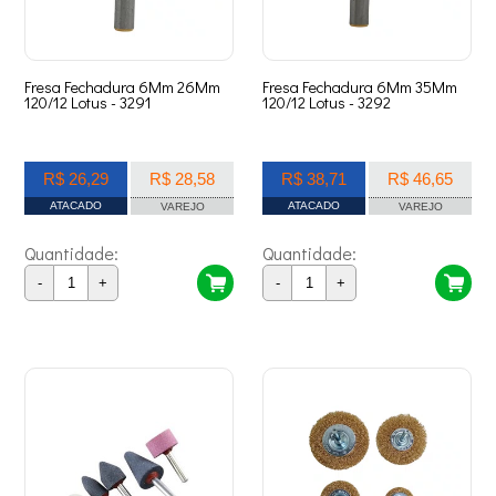
Fresa Fechadura 6Mm 26Mm
Fresa Fechadura 6Mm 35Mm
120/12 Lotus - 3291
120/12 Lotus - 3292
R$ 26,29
R$ 28,58
R$ 38,71
R$ 46,65
ATACADO
ATACADO
VAREJO
VAREJO
Quantidade:
Quantidade:
-
+
-
+