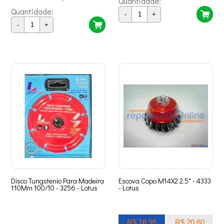
Quantidade:
Quantidade:
-
+
-
+
Disco Tungstenio Para Madeira
Escova Copo M14X2 2.5" - 4333
110Mm 100/10 - 3256 - Lotus
- Lotus
R$ 18,95
R$ 20,60