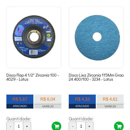
Disco Flap 4 1/2" Zirconia 100 -
Disco Lixa Zirconia 115Mm Grao
4029 - Lotus
24 400/100 - 3234 - Lotus
R$ 5,67
R$ 6,04
R$ 4,33
R$ 4,61
ATACADO
ATACADO
VAREJO
VAREJO
Quantidade:
Quantidade:
-
+
-
+