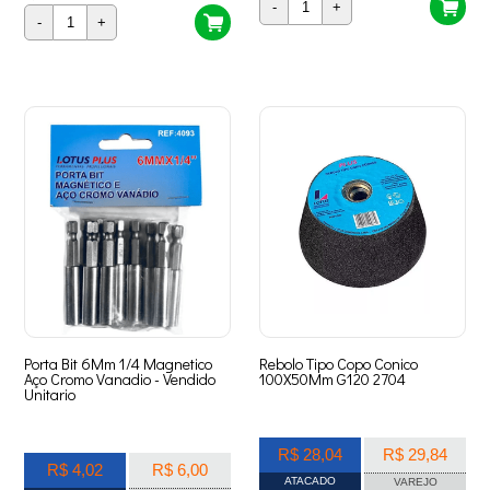
-
+
-
+
Porta Bit 6Mm 1/4 Magnetico
Rebolo Tipo Copo Conico
Aço Cromo Vanadio - Vendido
100X50Mm G120 2704
Unitario
R$ 28,04
R$ 29,84
R$ 4,02
R$ 6,00
ATACADO
VAREJO