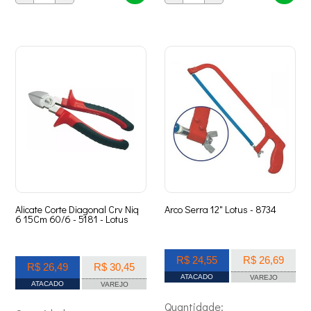
Alicate Corte Diagonal Crv Niq
Arco Serra 12" Lotus - 8734
6 15Cm 60/6 - 5181 - Lotus
R$ 24,55
R$ 26,69
R$ 26,49
R$ 30,45
ATACADO
VAREJO
ATACADO
VAREJO
Quantidade: