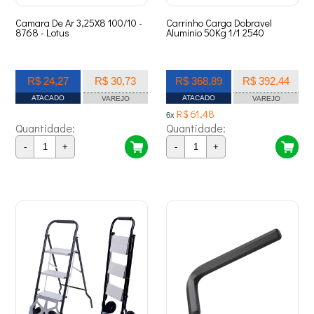
Camara De Ar 3,25X8 100/10 -
Carrinho Carga Dobravel
8768 - Lotus
Aluminio 50Kg 1/1 2540
R$ 24,27
R$ 30,73
R$ 368,89
R$ 392,44
ATACADO
ATACADO
VAREJO
VAREJO
R$ 61,48
6x
Quantidade:
Quantidade:
-
+
-
+