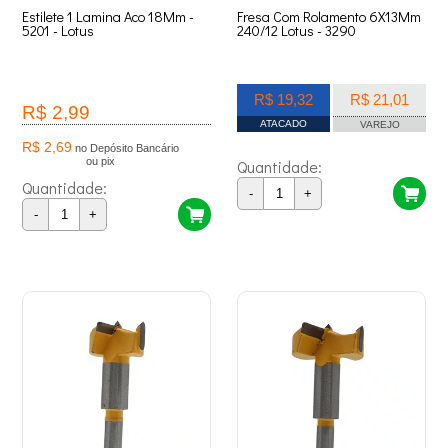
Estilete 1 Lamina Aco 18Mm -
Fresa Com Rolamento 6X13Mm
5201 - Lotus
240/12 Lotus - 3290
R$ 19,32
R$ 21,01
R$ 2,99
ATACADO
VAREJO
R$ 2,69
no Depósito Bancário
ou pix
Quantidade:
Quantidade:
-
+
-
+