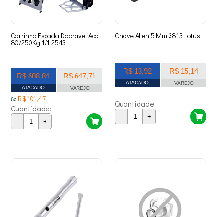
Carrinho Escada Dobravel Aco
Chave Allen 5 Mm 3813 Lotus
80/250Kg 1/1 2543
R$ 13,92
R$ 15,14
R$ 608,84
R$ 647,71
ATACADO
VAREJO
ATACADO
VAREJO
R$ 101,47
6x
Quantidade:
Quantidade:
-
+
-
+