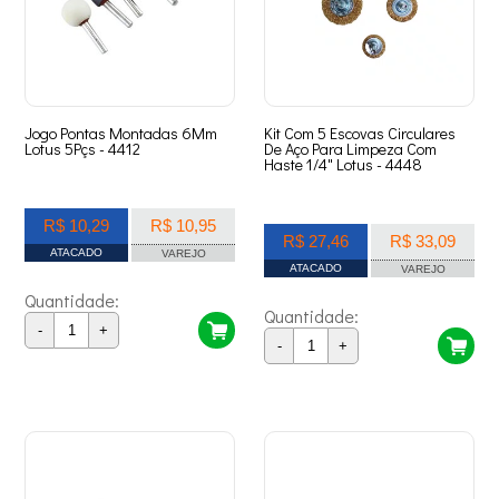
Jogo Pontas Montadas 6Mm
Kit Com 5 Escovas Circulares
Lotus 5Pçs - 4412
De Aço Para Limpeza Com
Haste 1/4" Lotus - 4448
R$ 10,29
R$ 10,95
R$ 27,46
R$ 33,09
ATACADO
VAREJO
ATACADO
VAREJO
Quantidade:
Quantidade:
-
+
-
+