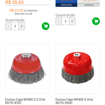
R$ 25,83
ATACADO
VAREJO
R$ 23,25
no Depósito
Bancário ou pix
Quantidade:
Quantidade:
-
+
-
+
Escova Copo M14X2 2,5 Ond
Escova Copo M14X2 4 Ond
80/10 4335
60/10 6620