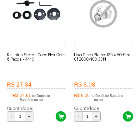
Kit Lotus Serras Copo Flex Com
Lixa Disco Pluma 125 #60 Flex
6 Peças - 4410
Cf 2000/100 3311
R$ 27,34
R$ 6,98
R$ 24,61
R$ 6,28
no Depósito
no Depósito Bancário
Bancário ou pix
ou pix
Quantidade:
Quantidade:
-
+
-
+