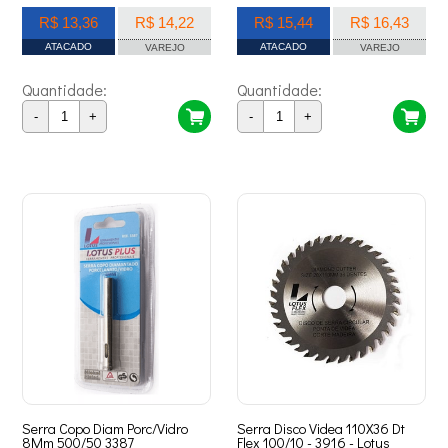
R$ 13,36
R$ 14,22
R$ 15,44
R$ 16,43
ATACADO
ATACADO
VAREJO
VAREJO
Quantidade:
Quantidade:
-
+
-
+
Serra Copo Diam Porc/Vidro
Serra Disco Videa 110X36 Dt
8Mm 500/50 3387
Flex 100/10 - 3916 - Lotus