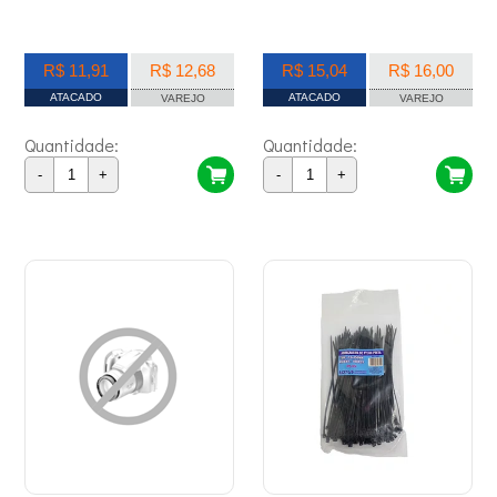
R$ 11,91
R$ 12,68
R$ 15,04
R$ 16,00
ATACADO
ATACADO
VAREJO
VAREJO
Quantidade:
Quantidade:
-
+
-
+