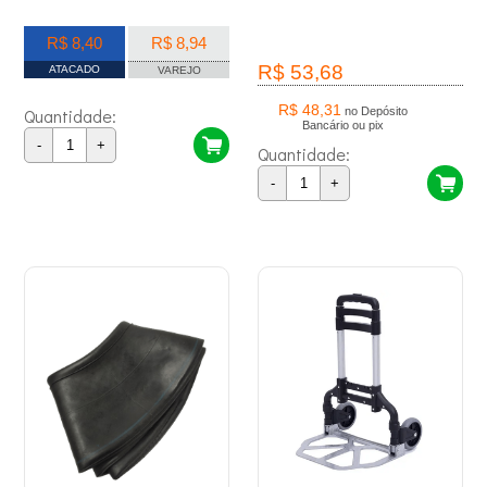
R$ 8,40
R$ 8,94
R$ 53,68
ATACADO
VAREJO
R$ 48,31
Quantidade:
no Depósito
Bancário ou pix
-
+
Quantidade:
-
+