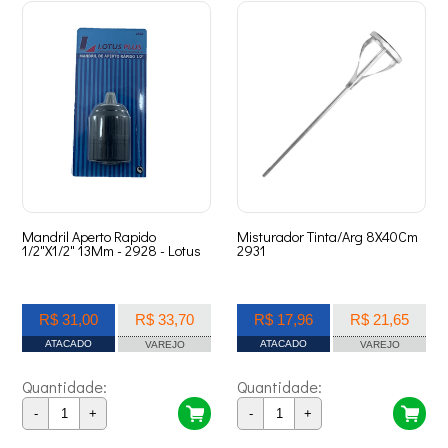
Mandril Aperto Rapido
Misturador Tinta/Arg 8X40Cm
1/2"X1/2" 13Mm - 2928 - Lotus
2931
R$ 31,00
R$ 33,70
R$ 17,96
R$ 21,65
ATACADO
ATACADO
VAREJO
VAREJO
Quantidade:
Quantidade:
-
+
-
+