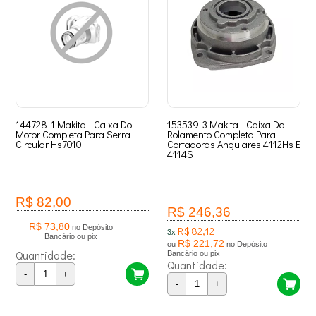
144728-1 Makita - Caixa Do
153539-3 Makita - Caixa Do
Motor Completa Para Serra
Rolamento Completa Para
Circular Hs7010
Cortadoras Angulares 4112Hs E
4114S
R$ 82,00
R$ 246,36
R$ 73,80
no Depósito
R$ 82,12
3x
Bancário ou pix
R$ 221,72
ou
no Depósito
Quantidade:
Bancário ou pix
Quantidade:
-
+
-
+