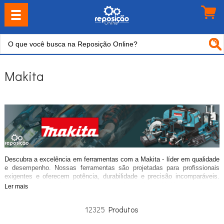
Makita
Descubra a excelência em ferramentas com a Makita - líder em qualidade
e desempenho. Nossas ferramentas são projetadas para profissionais
exigentes e oferecem potência, durabilidade e precisão incomparáveis.
Com um compromisso contínuo com a inovação, a Makita é conhecida
Ler mais
por suas tecnologias avançadas e desempenho consistente. Escolha a
Makita para obter resultados excepcionais em todos os seus projetos.
12325