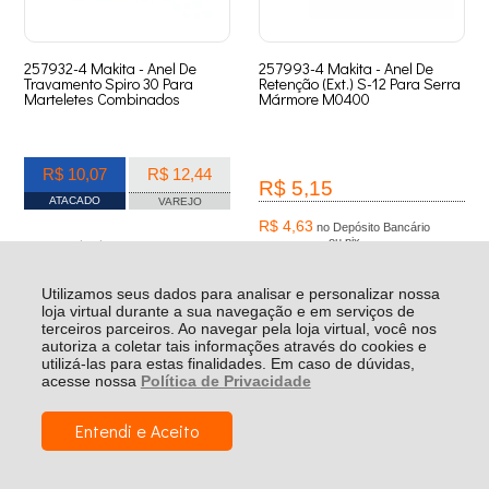
257932-4 Makita - Anel De
257993-4 Makita - Anel De
Travamento Spiro 30 Para
Retenção (Ext.) S-12 Para Serra
Marteletes Combinados
Mármore M0400
R$ 10,07
R$ 12,44
R$ 5,15
ATACADO
VAREJO
R$ 4,63
no Depósito Bancário
ou pix
Quantidade:
Quantidade:
-
+
Utilizamos seus dados para analisar e personalizar nossa
-
+
loja virtual durante a sua navegação e em serviços de
terceiros parceiros. Ao navegar pela loja virtual, você nos
autoriza a coletar tais informações através do cookies e
utilizá-las para estas finalidades. Em caso de dúvidas,
acesse nossa
Política de Privacidade
Entendi e Aceito