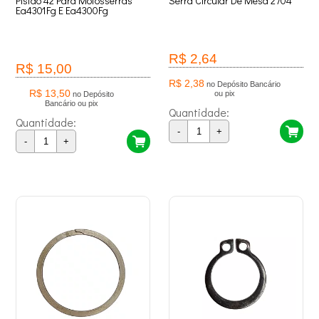
Pistão 42 Para Motosserras
Serra Circular De Mesa 2704
Ea4301Fg E Ea4300Fg
R$ 2,64
R$ 15,00
R$ 2,38
no Depósito Bancário
R$ 13,50
ou pix
no Depósito
Bancário ou pix
Quantidade:
Quantidade:
-
+
-
+