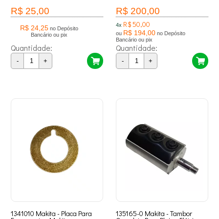
R$ 25,00
R$ 200,00
R$ 50,00
4x
R$ 24,25
no Depósito
R$ 194,00
ou
no Depósito
Bancário ou pix
Bancário ou pix
Quantidade:
Quantidade:
-
+
-
+
1341010 Makita - Placa Para
135165-0 Makita - Tambor