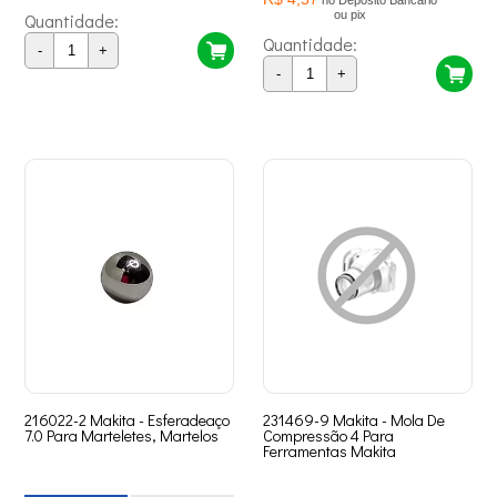
no Depósito Bancário
ou pix
Quantidade:
Quantidade:
-
+
-
+
216022-2 Makita - Esferadeaço
231469-9 Makita - Mola De
7.0 Para Marteletes, Martelos
Compressão 4 Para
Ferramentas Makita