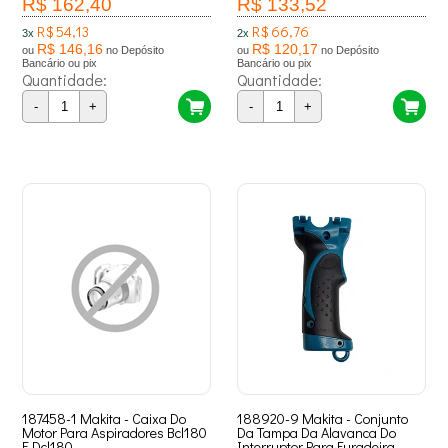
R$ 162,40
R$ 133,52
R$ 54,13
R$ 66,76
3x
2x
R$ 146,16
R$ 120,17
ou
no Depósito
ou
no Depósito
Bancário ou pix
Bancário ou pix
Quantidade:
Quantidade:
-
+
-
+
187458-1 Makita - Caixa Do
188920-9 Makita - Conjunto
Motor Para Aspiradores Bcl180
Da Tampa Da Alavanca Do
E Dcl180
Interruptor Para Furadeira