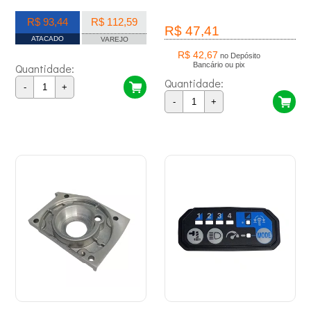
R$ 93,44
R$ 112,59
R$ 47,41
ATACADO
VAREJO
R$ 42,67
no Depósito
Bancário ou pix
Quantidade:
Quantidade:
-
+
-
+