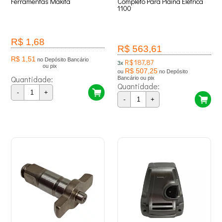
Ferramentas Makita
Completo Para Plaina Elétrica
1100
R$ 1,68
R$ 563,61
R$ 1,51
no Depósito Bancário
R$ 187,87
3x
ou pix
R$ 507,25
ou
no Depósito
Quantidade:
Bancário ou pix
Quantidade:
-
+
-
+