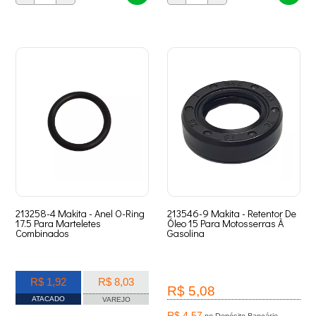
213258-4 Makita - Anel O-Ring
213546-9 Makita - Retentor De
17.5 Para Marteletes
Óleo 15 Para Motosserras À
Combinados
Gasolina
R$ 1,92
R$ 8,03
R$ 5,08
ATACADO
VAREJO
R$ 4,57