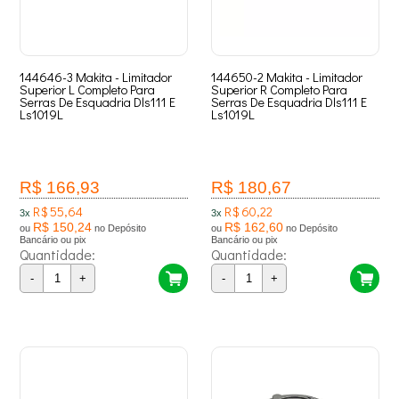
144646-3 Makita - Limitador
144650-2 Makita - Limitador
Superior L Completo Para
Superior R Completo Para
Serras De Esquadria Dls111 E
Serras De Esquadria Dls111 E
Ls1019L
Ls1019L
R$ 166,93
R$ 180,67
R$ 55,64
R$ 60,22
3x
3x
R$ 150,24
R$ 162,60
ou
no Depósito
ou
no Depósito
Bancário ou pix
Bancário ou pix
Quantidade:
Quantidade:
-
+
-
+