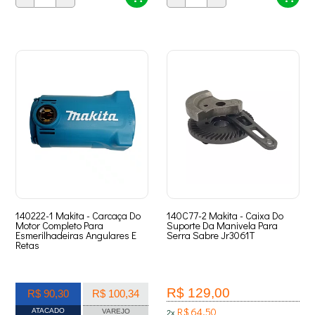
140222-1 Makita - Carcaça Do
140C77-2 Makita - Caixa Do
Motor Completo Para
Suporte Da Manivela Para
Esmerilhadeiras Angulares E
Serra Sabre Jr3061T
Retas
R$ 129,00
R$ 90,30
R$ 100,34
R$ 64,50
ATACADO
VAREJO
2x