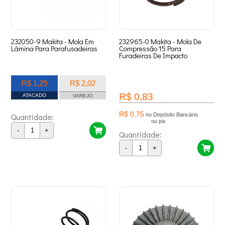
232050-9 Makita - Mola Em
232965-0 Makita - Mola De
Lâmina Para Parafusadeiras
Compressão 15 Para
Furadeiras De Impacto
R$ 1,29
R$ 2,02
R$ 0,83
ATACADO
VAREJO
R$ 0,75
Quantidade:
no Depósito Bancário
ou pix
-
+
Quantidade:
-
+