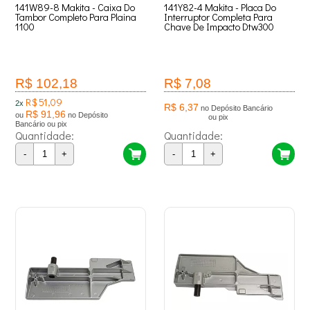
141W89-8 Makita - Caixa Do
141Y82-4 Makita - Placa Do
Tambor Completo Para Plaina
Interruptor Completa Para
1100
Chave De Impacto Dtw300
R$ 102,18
R$ 7,08
R$ 51,09
2x
R$ 6,37
no Depósito Bancário
R$ 91,96
ou
no Depósito
ou pix
Bancário ou pix
Quantidade:
Quantidade:
-
+
-
+