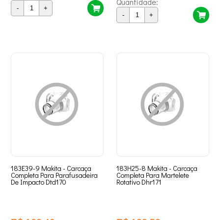
Quantidade:
-
+
-
+
183E39-9 Makita - Carcaça
183H25-8 Makita - Carcaça
Completa Para Parafusadeira
Completa Para Martelete
De Impacto Dtd170
Rotativo Dhr171