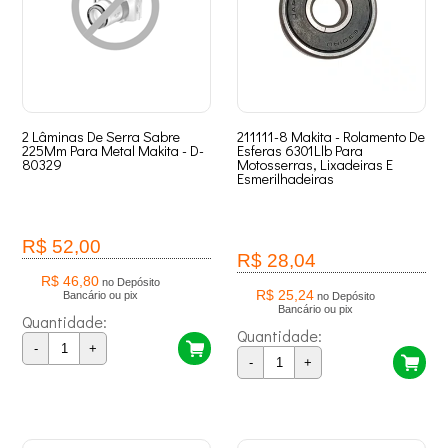
2 Lâminas De Serra Sabre
211111-8 Makita - Rolamento De
225Mm Para Metal Makita - D-
Esferas 6301Llb Para
80329
Motosserras, Lixadeiras E
Esmerilhadeiras
R$ 52,00
R$ 28,04
R$ 46,80
no Depósito
R$ 25,24
Bancário ou pix
no Depósito
Bancário ou pix
Quantidade:
Quantidade:
-
+
-
+