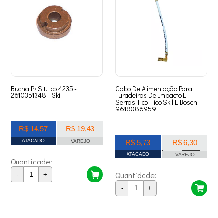
Bucha P/ S.t.tico 4235 -
Cabo De Alimentação Para
2610351348 - Skil
Furadeiras De Impacto E
Serras Tico-Tico Skil E Bosch -
9618086959
R$ 14,57
R$ 19,43
ATACADO
VAREJO
R$ 5,73
R$ 6,30
ATACADO
VAREJO
Quantidade:
Quantidade:
-
+
-
+