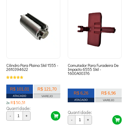
Cilindro Para Plaina Skil 1555 -
Comutador Para Furadeira De
2610394622
Impacto 6555 Skil -
1600A00376
R$ 101,01
R$ 121,70
R$ 6,26
R$ 6,96
ATACADO
VAREJO
ATACADO
VAREJO
R$ 50,51
2x
Quantidade:
Quantidade:
-
+
-
+