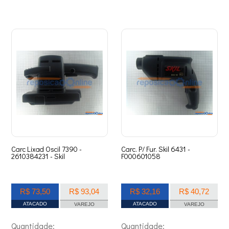
Carc Lixad Oscil 7390 -
Carc. P/ Fur. Skil 6431 -
2610384231 - Skil
F000601058
R$ 73,50
R$ 93,04
R$ 32,16
R$ 40,72
ATACADO
ATACADO
VAREJO
VAREJO
Quantidade:
Quantidade: