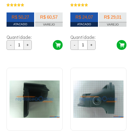
R$ 50,27
R$ 60,57
R$ 24,07
R$ 29,01
ATACADO
ATACADO
VAREJO
VAREJO
Quantidade:
Quantidade:
-
+
-
+