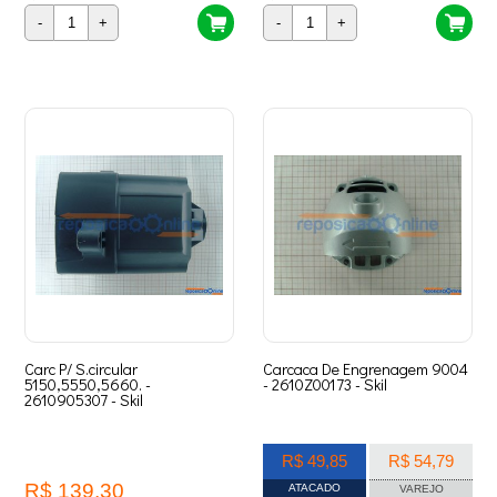
-
+
-
+
Carc P/ S.circular
Carcaca De Engrenagem 9004
5150,5550,5660. -
- 2610Z00173 - Skil
2610905307 - Skil
R$ 49,85
R$ 54,79
R$ 139,30
ATACADO
VAREJO