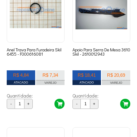
Anel Trava Para Furadeira Skil
Apoio Para Serra De Mesa 3610
6455 - F000616081
Skil - 2610012943
R$ 4,84
R$ 7,34
R$ 18,41
R$ 20,69
ATACADO
ATACADO
VAREJO
VAREJO
Quantidade:
Quantidade:
-
+
-
+