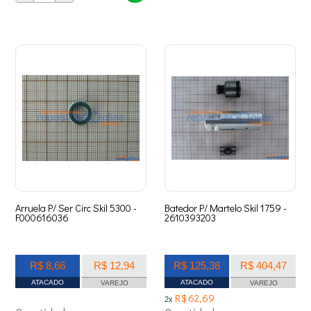
Arruela P/ Ser Circ Skil 5300 -
Batedor P/ Martelo Skil 1759 -
F000616036
2610393203
R$ 8,66
R$ 12,94
R$ 125,38
R$ 404,47
ATACADO
ATACADO
VAREJO
VAREJO
R$ 62,69
2x