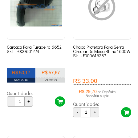
Carcaca Para Furadeira 6652
Chapa Protetora Para Serra
Skil - F000601274
Circular De Mesa Rhino 1600W
Skil - F000616287
R$ 50,17
R$ 57,67
R$ 33,00
ATACADO
VAREJO
R$ 29,70
Quantidade:
no Depósito
Bancário ou pix
-
+
Quantidade:
-
+