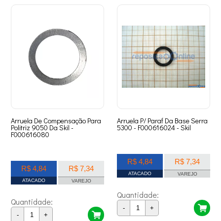
Arruela De Compensação Para
Arruela P/ Paraf Da Base Serra
Politriz 9050 Da Skil -
5300 - F000616024 - Skil
F000616080
R$ 4,84
R$ 7,34
R$ 4,84
R$ 7,34
ATACADO
VAREJO
ATACADO
VAREJO
Quantidade:
Quantidade:
-
+
-
+