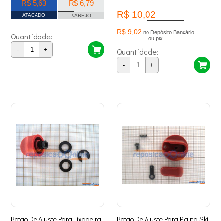
R$ 5,63
R$ 6,79
R$ 10,02
ATACADO
VAREJO
R$ 9,02
no Depósito Bancário
Quantidade:
ou pix
-
+
Quantidade:
-
+
Botao De Ajuste Para Lixadeira
Botao De Ajuste Para Plaina Skil