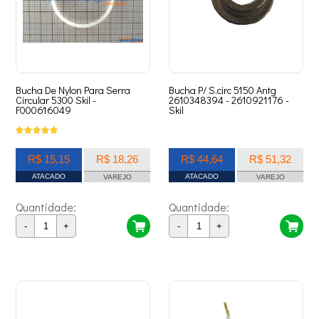
Bucha De Nylon Para Serra
Bucha P/ S.circ 5150 Antg
Circular 5300 Skil -
2610348394 - 2610921176 -
F000616049
Skil
R$ 15,15
R$ 18,26
R$ 44,64
R$ 51,32
ATACADO
ATACADO
VAREJO
VAREJO
Quantidade:
Quantidade:
-
+
-
+