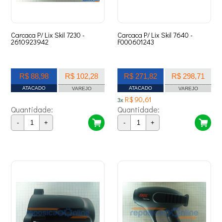
Carcaca P/ Lix Skil 7230 -
Carcaca P/ Lix Skil 7640 -
2610923942
F000601243
R$ 88,98
R$ 102,28
R$ 271,82
R$ 298,71
ATACADO
ATACADO
VAREJO
VAREJO
R$ 90,61
3x
Quantidade:
Quantidade:
-
+
-
+