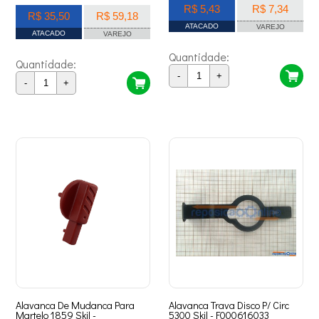
R$ 5,43
R$ 7,34
R$ 35,50
R$ 59,18
ATACADO
VAREJO
ATACADO
VAREJO
Quantidade:
Quantidade:
-
+
-
+
Alavanca De Mudanca Para
Alavanca Trava Disco P/ Circ
Martelo 1859 Skil -
5300 Skil - F000616033