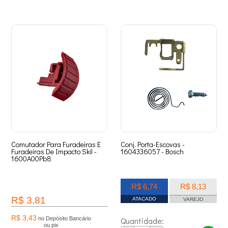
Comutador Para Furadeiras E
Conj. Porta-Escovas -
Furadeiras De Impacto Skil -
1604336057 - Bosch
1600A00Pb8
R$ 6,74
R$ 8,13
R$ 3,81
ATACADO
VAREJO
R$ 3,43
no Depósito Bancário
Quantidade:
ou pix