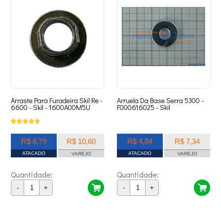
Arraste Para Furadeira Skil Re -
Arruela Da Base Serra 5300 -
6600 - Skil - 1600A00M5U
F000616025 - Skil
R$ 8,79
R$ 10,60
R$ 4,84
R$ 7,34
ATACADO
ATACADO
VAREJO
VAREJO
Quantidade:
Quantidade:
-
+
-
+