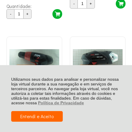
-
+
Quantidade:
-
+
Utilizamos seus dados para analisar e personalizar nossa
loja virtual durante a sua navegação e em serviços de
terceiros parceiros. Ao navegar pela loja virtual, você nos
autoriza a coletar tais informações através do cookies e
utilizá-las para estas finalidades. Em caso de dúvidas,
acesse nossa
Política de Privacidade
Conjunto Basico Reposicao Skil
Conjunto Basico Reposicao
2355 12V - F012235500
Twister P/ Parafusadeira 2000
Skil - F012200001
Entendi e Aceito
R$ 198,29
R$ 251,00