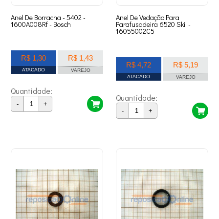
Anel De Borracha - 5402 -
Anel De Vedação Para
1600A008Rf - Bosch
Parafusadeira 6520 Skil -
16055002C5
R$ 1,30
R$ 1,43
R$ 4,72
R$ 5,19
ATACADO
VAREJO
ATACADO
VAREJO
Quantidade:
Quantidade:
-
+
-
+