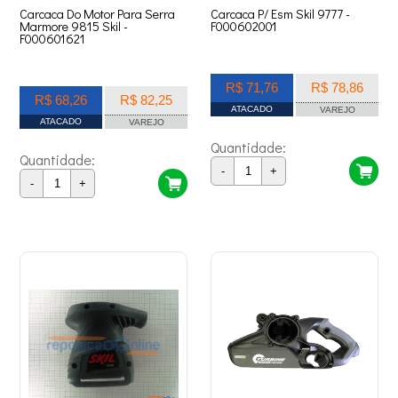
Carcaca Do Motor Para Serra
Carcaca P/ Esm Skil 9777 -
Marmore 9815 Skil -
F000602001
F000601621
R$ 71,76
R$ 78,86
R$ 68,26
R$ 82,25
ATACADO
VAREJO
ATACADO
VAREJO
Quantidade:
Quantidade:
-
+
-
+