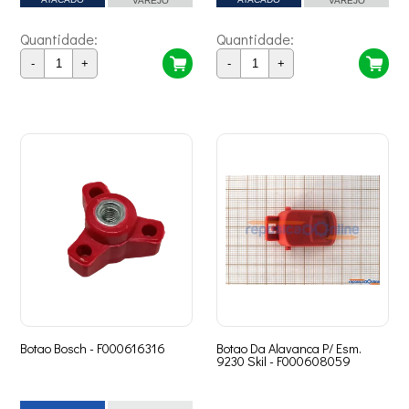
VAREJO
VAREJO
Quantidade:
Quantidade:
-
+
-
+
Botao Bosch - F000616316
Botao Da Alavanca P/ Esm.
9230 Skil - F000608059