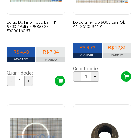
Botao Do Pino Trava Esm 4"
Botao Interrup 9003 Esm Skil
9230 / Politriz 9050 Skil -
4" - 2610394101
F000616067
R$ 9,73
R$ 12,81
R$ 4,40
R$ 7,34
ATACADO
VAREJO
ATACADO
VAREJO
Quantidade:
Quantidade:
-
+
-
+