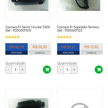
Carcaca P/ Serra Circular 5300
Carcaca P/ Soprador Termico
Skil - F000601109
Skil - F000601123
R$ 41,79
R$ 50,35
R$ 63,17
R$ 72,61
ATACADO
ATACADO
VAREJO
VAREJO
Quantidade:
Quantidade:
-
+
-
+