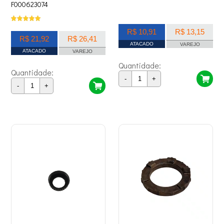
F000623074
R$ 10,91
R$ 13,15
R$ 21,92
R$ 26,41
ATACADO
VAREJO
ATACADO
VAREJO
Quantidade:
Quantidade:
-
+
-
+