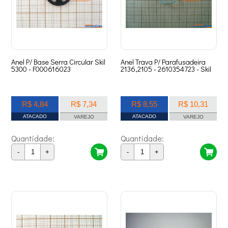
Anel P/ Base Serra Circular Skil
Anel Trava P/ Parafusadeira
5300 - F000616023
2136,2105 - 2610354723 - Skil
R$ 4,84
R$ 7,34
R$ 8,55
R$ 10,31
ATACADO
ATACADO
VAREJO
VAREJO
Quantidade:
Quantidade:
-
+
-
+