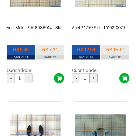
Anel Mola - 9618088014 - Skil
Anel P 1759 Skil - 1610210070
R$ 5,43
R$ 7,34
R$ 12,59
R$ 15,17
ATACADO
ATACADO
VAREJO
VAREJO
Quantidade:
Quantidade:
-
+
-
+