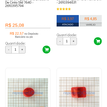
De Cinta Skil 7640 -
- 2610394631
2610395794
R$ 3,97
R$ 4,85
R$ 25,08
ATACADO
VAREJO
R$ 22,57
no Depósito
Quantidade:
Bancário ou pix
-
+
Quantidade:
-
+