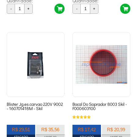
Quantidade:
Quantidade:
-
+
-
+
Blister Jg.es.carvao 220V 9002
Bocal Do Soprador 8003 Skil -
- 160701418M - Skil
F000603100
R$ 29,51
R$ 35,56
R$ 17,42
R$ 20,99
ATACADO
ATACADO