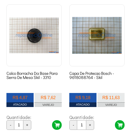
Calco Borracha Da Base Para
Capa De Protecao Bosch -
Serra De Mesa Skil - 3310
9618088764 - Skil
R$ 4,87
R$ 7,62
R$ 9,18
R$ 11,63
ATACADO
ATACADO
VAREJO
VAREJO
Quantidade:
Quantidade:
-
+
-
+