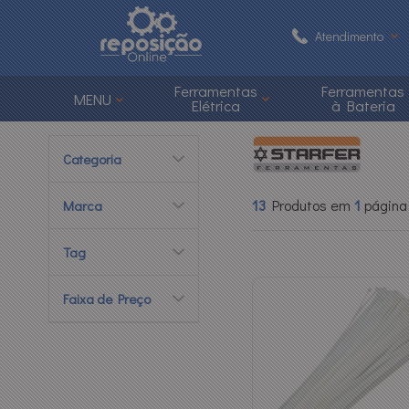
Atendimento
(48) 3626-1
Ferramentas
Ferramentas
MENU
Elétrica
à Bateria
(48)
Categoria
atendimento@reposi
13
Produtos em
1
página
Marca
Central de Ajuda
Tag
Faixa de Preço