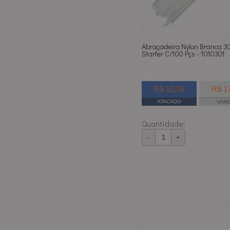
Abraçadeira Nylon Branca 3
Starfer C/100 Pçs - 1010301
R$ 15,38
R$ 1
ATACADO
VAR
Quantidade:
-
+