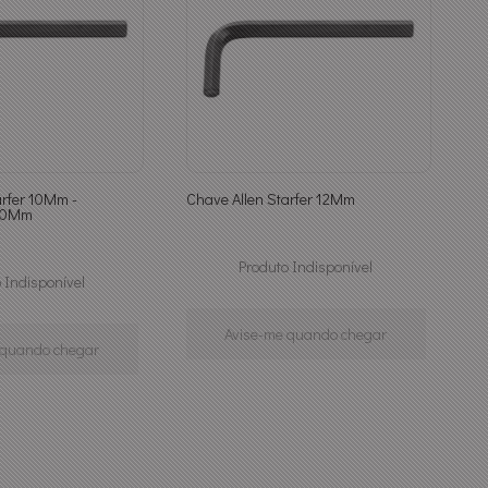
arfer 10Mm -
Chave Allen Starfer 12Mm
n10Mm
Produto Indisponível
 Indisponível
Avise-me quando chegar
 quando chegar