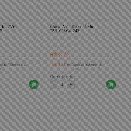
arfer 7Mm -
Chave Allen Starfer 9Mm -
05
7891638041243
R$ 3,72
R$ 3,35
no Depósito Bancário ou
ix
pix
Quantidade:
-
+