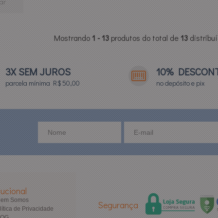
ar
Mostrando
1 - 13
produtos do total de
13
distribu
3X SEM JUROS
10% DESCON
parcela mínima R$ 50,00
no depósito e pix
tucional
uem Somos
Segurança
lítica de Privacidade
LOG