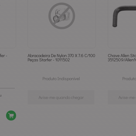
er -
Abracadeira De Nylon 370 X 7.6 C/100
Chave Allen St
Peças Starfer - 1011502
3512509/Alle
Produto Indisponível
Produto
Avise-me quando chegar
Avise-me