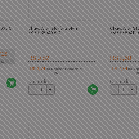
00X3,6
Chave Allen Starfer 2,5Mm -
Chave Allen St
7891638041090
78916380412
7,29
R$ 0,82
R$ 2,60
EJO
R$ 0,74
R$ 2,34
no Depósito Bancário ou
no Depósito Bancário ou
pix
p
Quantidade:
Quantidade:
-
+
-
+