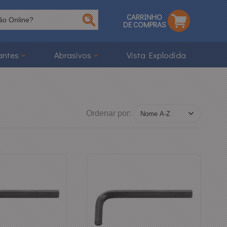
CARRINHO
DE COMPRAS
antes
Abrasivos
Vista Explodida
Ordenar por: