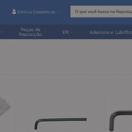
Entre ou Cadastre-se
215
Peças de
EPI
Adesivos e Lubrific
Reposição
 3626-1215
caoonline.com.br