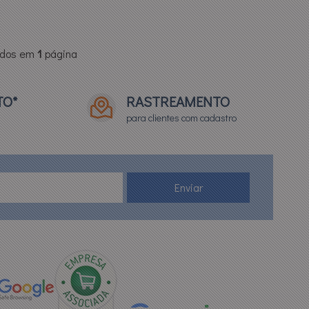
ídos em
1
página
TO*
RASTREAMENTO
para clientes com cadastro