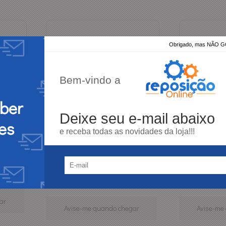
Obrigado, mas NÃO
Bem-vindo a
eber
Deixe seu e-mail abaixo
es
e receba todas as novidades da loja!!!
 3512401
Chave Allen Starfer 2Mm -
Chave Allen St
7891638041083
78916380412
Produto Indisponível
Produto
ar
Avise-me quando chegar
Avise-me