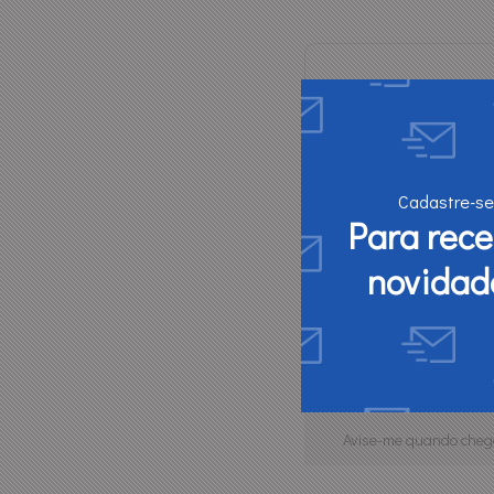
Cadastre-se
Para rec
novidad
Chave Allen Starfer 1,5Mm -
Produto Indisponível
Avise-me quando cheg