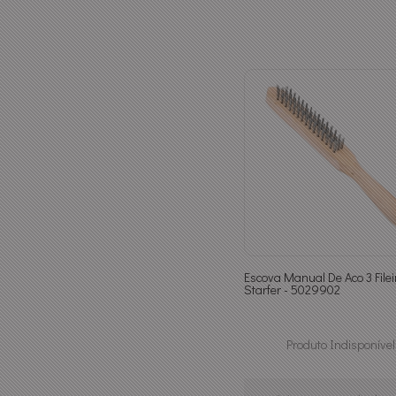
Escova Manual De Aco 3 Filei
Starfer - 5029902
Produto Indisponível