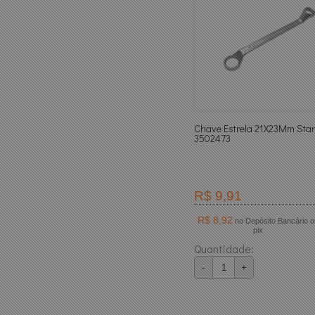
Chave Estrela 21X23Mm Starf
3502473
R$ 9,91
R$ 8,92
no Depósito Bancário ou
pix
Quantidade:
-
+