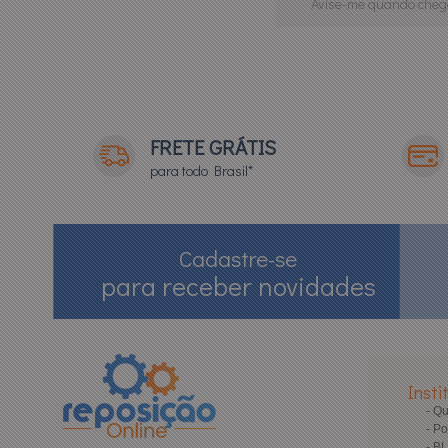
Avise-me quando cheg
FRETE GRÁTIS
para todo Brasil*
Cadastre-se
para receber novidades
Insti
Q
Po
B