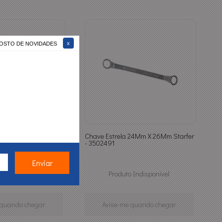
 GOSTO DE NOVIDADES
arfer 8Mm -
Chave Estrela 24Mm X 26Mm Starfer
36
- 3502491
 Indisponível
Produto Indisponível
 quando chegar
Avise-me quando chegar