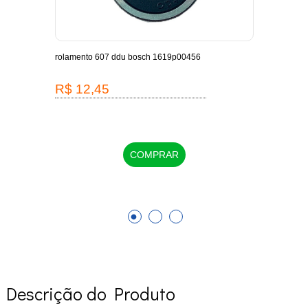
-
rolamento 607 ddu bosch 1619p00456
escov
1619
R$ 12,45
R$
COMPRAR
Descrição do Produto