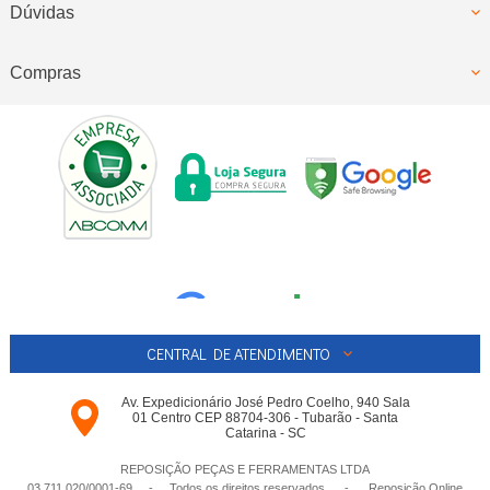
Dúvidas
Compras
CENTRAL DE ATENDIMENTO
Av. Expedicionário José Pedro Coelho, 940 Sala
01 Centro CEP 88704-306 - Tubarão - Santa
Catarina - SC
REPOSIÇÃO PEÇAS E FERRAMENTAS LTDA
03.711.020/0001-­69 - Todos os direitos reservados
-
Reposição Online