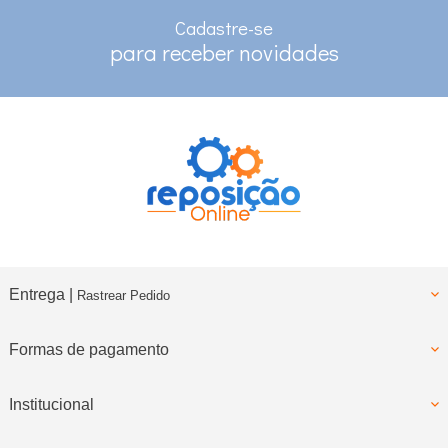
no depósito e pix
Cadastre-se
RASTREAMENTO
para receber novidades
para clientes com cadastro
Entrega |
Rastrear Pedido
Formas de pagamento
Institucional