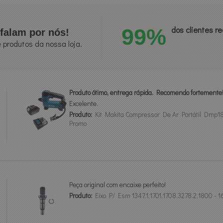
99%
dos clientes 
falam por nós!
 produtos da nossa loja.
Produto ótimo, entrega rápida. Recomendo fortemente
Excelente.
Produto:
Kit Makita Compressor De Ar Portátil Dmp18
Promo
Peça original com encaixe perfeito!
Produto:
Eixo P/ Esm 1347.1,1701,1708,3278.2,1800 -