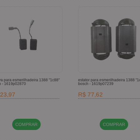
a para esmerilhadeira 1388 "1c88"
estator para esmerilhadeira 1388 "1
h - 1619p02870
bosch - 1619p07239
23,97
R$ 77,62
COMPRAR
COMPRAR