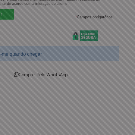
riar de acordo com a interação do cliente.
*
Campos obrigatórios
e-me quando chegar
Compre Pelo WhatsApp