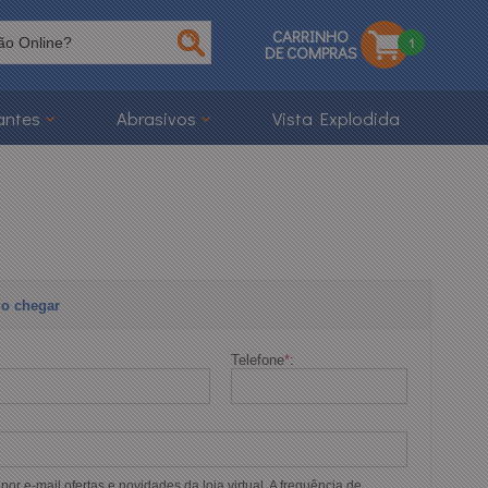
CARRINHO
1
DE COMPRAS
antes
Abrasivos
Vista Explodida
o chegar
Telefone
*
:
or e-mail ofertas e novidades da loja virtual. A frequência de