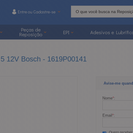
Entre ou Cadastre-se
215
Peças de
EPI
Adesivos e Lubrific
Reposição
 3626-1215
caoonline.com.br
.5 12V Bosch - 1619P00141
Avise-me quand
Nome
*
:
Email
*
:
Quero receber p