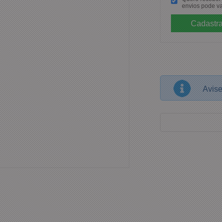
envios pode va
Avis