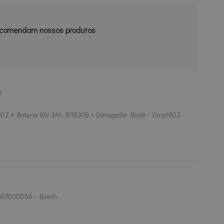
recomendam nossos produtos
!
0Z + Bateria 18V 3Ah Bl1830B + Carregador Bivolt - Dmp180Z-
 1607000D6A - Bosch