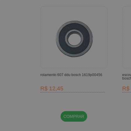
rolamento 607 ddu bosch 1619p00456
escov
bosc
R$ 12,45
R$ 
COMPRAR