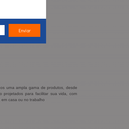
emos uma ampla gama de produtos, desde
 projetados para facilitar sua vida, com
a em casa ou no trabalho