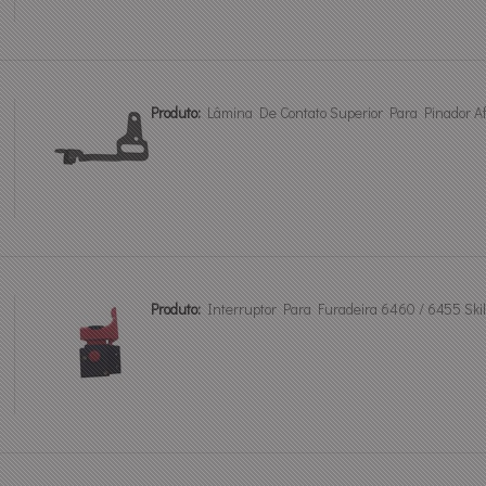
Produto:
Lâmina De Contato Superior Para Pinador 
Produto:
Interruptor Para Furadeira 6460 / 6455 Sk