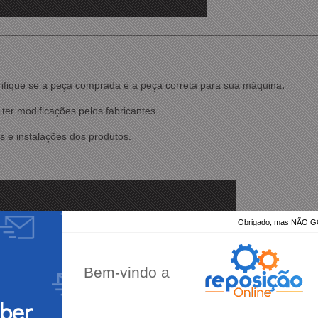
rifique se a peça comprada é a peça correta para sua máquina
.
ter modificações pelos fabricantes.
 e instalações dos produtos
.
Obrigado, mas NÃO
Bem-vindo a
eber