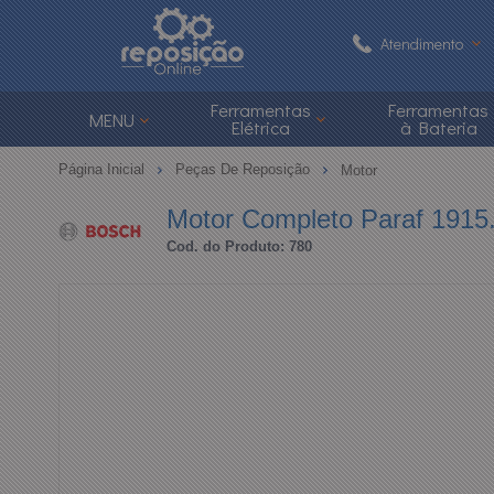
Atendimento
(48) 3626-1
Ferramentas
Ferramentas
MENU
Elétrica
à Bateria
(48)
Página Inicial
Peças De Reposição
Motor
atendimento@reposi
Motor Completo Paraf 1915
Cod. do Produto: 780
Central de Ajuda