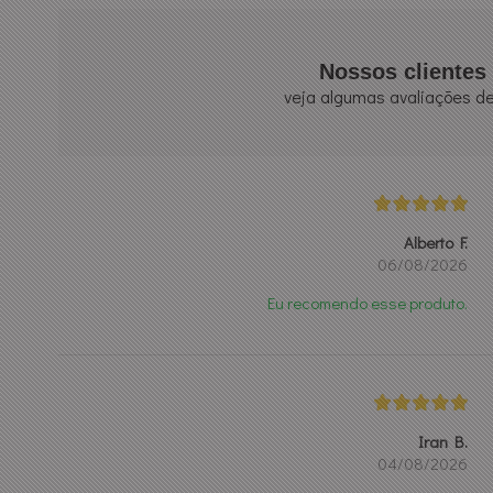
Nossos clientes 
veja algumas avaliações de
Alberto F.
06/08/2026
Eu recomendo esse produto.
Iran B.
04/08/2026