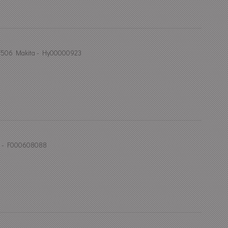
Af506 Makita - Hy00000923
il - F000608088