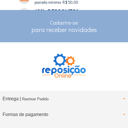
parcela mínima R$ 50,00
10% DESCONTO*
no depósito e pix
Cadastre-se
RASTREAMENTO
para receber novidades
para clientes com cadastro
Entrega |
Rastrear Pedido
Formas de pagamento