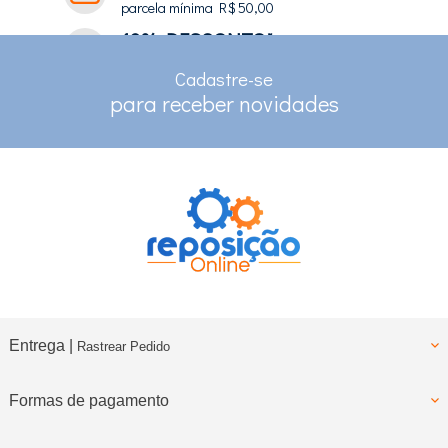
parcela mínima R$ 50,00
10% DESCONTO*
no depósito e pix
Cadastre-se
RASTREAMENTO
para receber novidades
para clientes com cadastro
Entrega |
Rastrear Pedido
Formas de pagamento