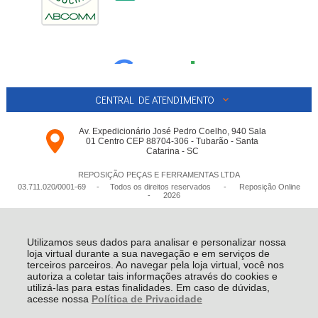
CENTRAL DE ATENDIMENTO
Av. Expedicionário José Pedro Coelho, 940 Sala
01 Centro CEP 88704-306 - Tubarão - Santa
Catarina - SC
REPOSIÇÃO PEÇAS E FERRAMENTAS LTDA
03.711.020/0001-­69 - Todos os direitos reservados
-
Reposição Online
-
2026
Utilizamos seus dados para analisar e personalizar nossa
loja virtual durante a sua navegação e em serviços de
terceiros parceiros. Ao navegar pela loja virtual, você nos
autoriza a coletar tais informações através do cookies e
utilizá-las para estas finalidades. Em caso de dúvidas,
acesse nossa
Política de Privacidade