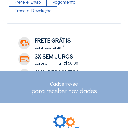
Frete e Envio
Pagamento
Troca e Devolução
FRETE GRÁTIS
para todo Brasil*
3X SEM JUROS
parcela mínima R$ 50,00
10% DESCONTO*
no depósito e pix
Cadastre-se
RASTREAMENTO
para receber novidades
para clientes com cadastro