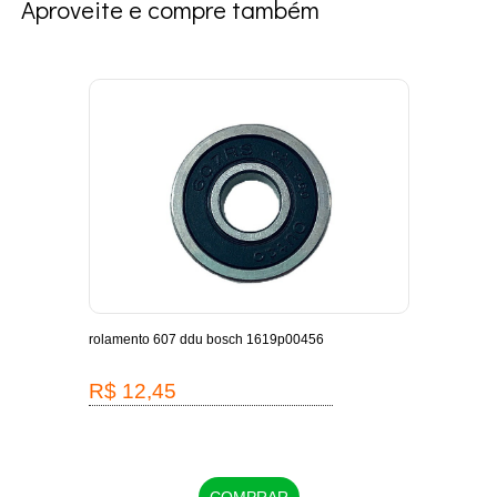
Aproveite e compre também
-
rolamento 607 ddu bosch 1619p00456
escov
1619
R$ 12,45
R$
COMPRAR