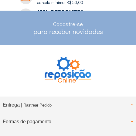
parcela mínima R$ 50,00
10% DESCONTO*
no depósito e pix
Cadastre-se
RASTREAMENTO
para receber novidades
para clientes com cadastro
Entrega |
Rastrear Pedido
Formas de pagamento