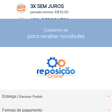
3X SEM JUROS
parcela mínima R$ 50,00
10% DESCONTO*
no depósito e pix
Cadastre-se
RASTREAMENTO
para receber novidades
para clientes com cadastro
Entrega |
Rastrear Pedido
Formas de pagamento