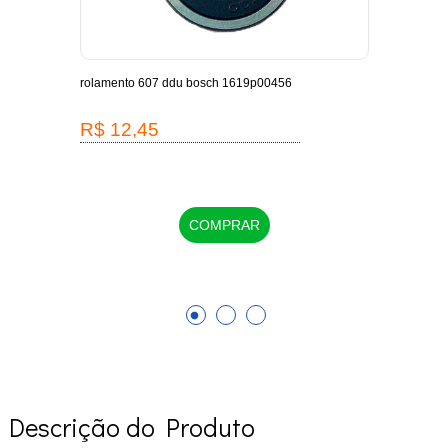
-
rolamento 607 ddu bosch 1619p00456
escov
1619
R$ 12,45
R$
COMPRAR
Descrição do Produto