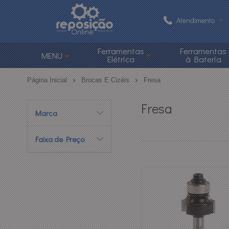
Atendimento
(48) 3626-1
Ferramentas
Ferramentas
MENU
Elétrica
à Bateria
(48)
Página Inicial
Brocas E Cizéis
Fresa
atendimento@reposi
Fresa
Marca
Central de Ajuda
Faixa de Preço