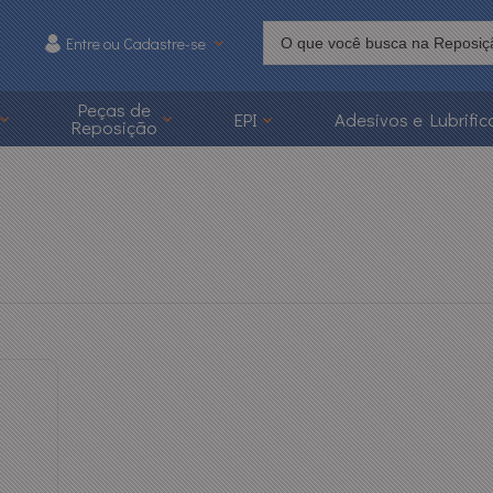
Entre ou Cadastre-se
215
Peças de
EPI
Adesivos e Lubrific
Reposição
 3626-1215
caoonline.com.br