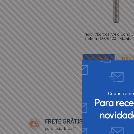
Fresa P/Bordas Meia Cana 
Ht 6Mm - D-09422 - Makita
R$ 125,44
R$ 13
ATACADO
VAR
R$ 62,72
2x
Quantidade:
-
+
Cadastre-se
Para rec
novidad
FRETE GRÁTIS
para todo Brasil*