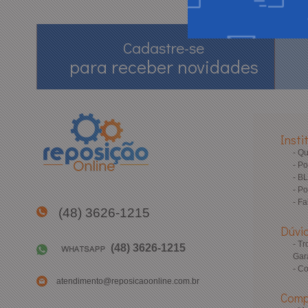
Cadastre-se
para receber novidades
Insti
Q
Po
B
Po
Fa
(48) 3626-1215
Dúvi
Tr
(48) 3626-1215
Gar
Co
atendimento@reposicaoonline.com.br
Comp