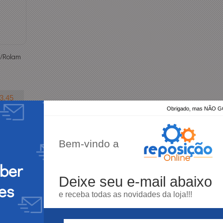
C/Rolam
3,45
Obrigado, mas NÃO
EJO
Bem-vindo a
eber
Deixe seu e-mail abaixo
es
e receba todas as novidades da loja!!!
3X SEM JUROS
10% DESCON
parcela mínima R$ 50,00
no depósito e pix