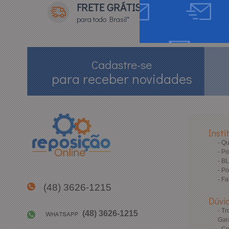
FRETE GRÁTIS
para todo Brasil*
Cadastre-se
para receber novidades
Insti
Q
Po
B
Po
Fa
(48) 3626-1215
Dúvi
Tr
(48) 3626-1215
Gar
Co