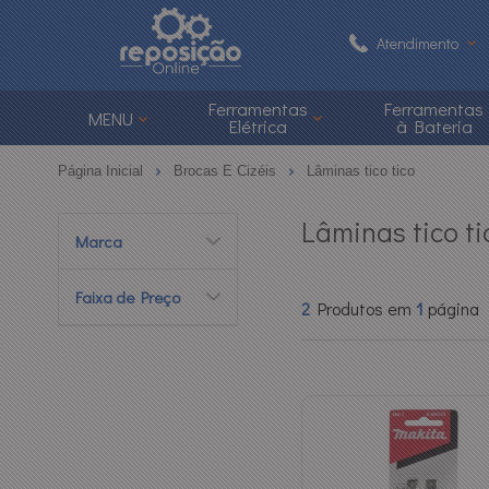
Atendimento
(48) 3626-1
Ferramentas
Ferramentas
MENU
Elétrica
à Bateria
(48)
Página Inicial
Brocas E Cizéis
Lâminas tico tico
atendimento@reposi
Lâminas tico ti
Marca
Central de Ajuda
Faixa de Preço
2
Produtos em
1
página