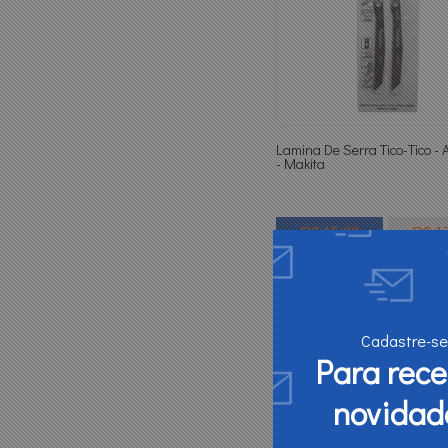
Lamina De Serra Tico-Tico -
- Makita
R$ 15,88
R$ 1
ATACADO
VAR
Quantidade:
-
+
Cadastre-se
Para rec
novidad