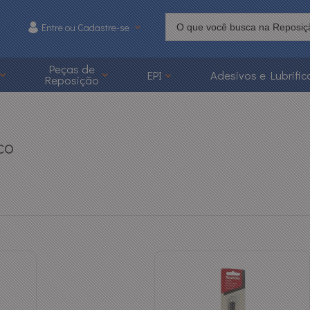
Entre ou Cadastre-se
215
Peças de
EPI
Adesivos e Lubrific
Reposição
 3626-1215
caoonline.com.br
co