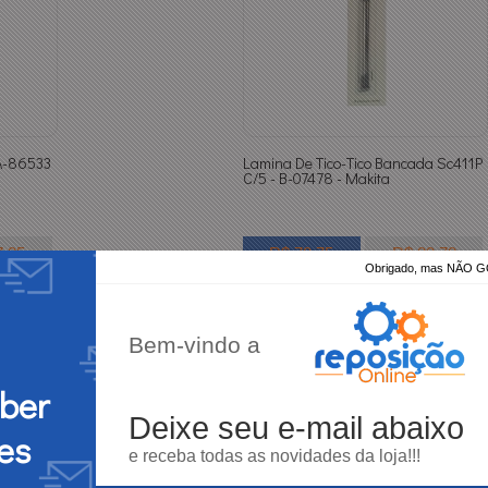
 A-86533
Lamina De Tico-Tico Bancada Sc411P
C/5 - B-07478 - Makita
7,85
R$ 78,75
R$ 83,78
Obrigado, mas NÃO
ATACADO
EJO
VAREJO
Quantidade:
Bem-vindo a
-
+
eber
Deixe seu e-mail abaixo
Mostrando
1 - 2
produtos do total de
2
distribu
es
e receba todas as novidades da loja!!!