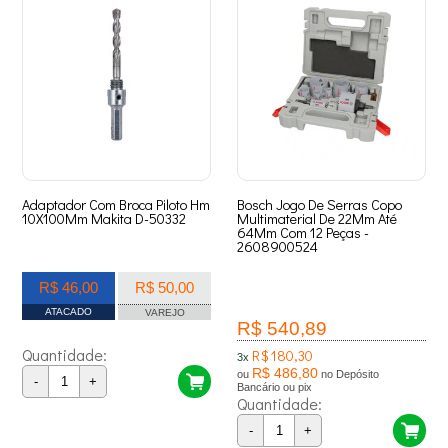
Adaptador Com Broca Piloto Hm
Bosch Jogo De Serras Copo
10X100Mm Makita D-50332
Multimaterial De 22Mm Até
64Mm Com 12 Peças -
2608900524
R$ 46,00
R$ 50,00
ATACADO
VAREJO
R$ 540,89
Quantidade:
R$ 180,30
3x
R$ 486,80
ou
no Depósito
-
+
Bancário ou pix
Quantidade:
-
+