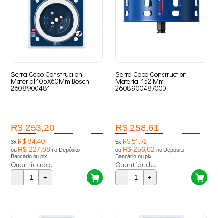
Serra Copo Construction
Serra Copo Construction
Material 105X60Mm Bosch -
Material 152 Mm
2608900481
2608900487000
R$ 253,20
R$ 258,61
R$ 84,40
R$ 51,72
3x
5x
R$ 227,88
R$ 256,02
ou
no Depósito
ou
no Depósito
Bancário ou pix
Bancário ou pix
Quantidade:
Quantidade:
-
+
-
+