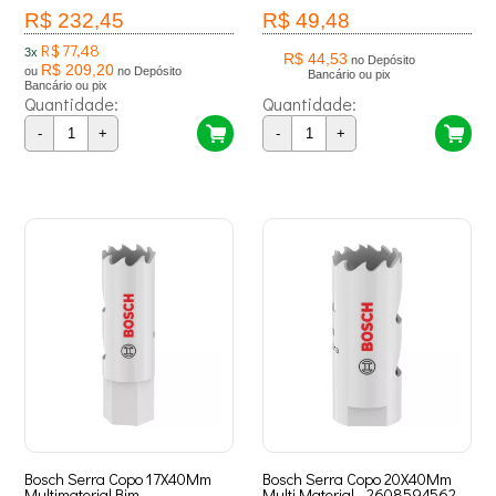
R$ 232,45
R$ 49,48
R$ 77,48
3x
R$ 44,53
no Depósito
R$ 209,20
ou
no Depósito
Bancário ou pix
Bancário ou pix
Quantidade:
Quantidade:
-
+
-
+
Bosch Serra Copo 17X40Mm
Bosch Serra Copo 20X40Mm
Multimaterial Bim -
Multi Material - 2608594562