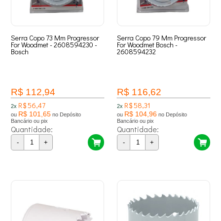
Serra Copo 73 Mm Progressor
Serra Copo 79 Mm Progressor
For Woodmet - 2608594230 -
For Woodmet Bosch -
Bosch
2608594232
R$ 112,94
R$ 116,62
R$ 56,47
R$ 58,31
2x
2x
R$ 101,65
R$ 104,96
ou
no Depósito
ou
no Depósito
Bancário ou pix
Bancário ou pix
Quantidade:
Quantidade:
-
+
-
+