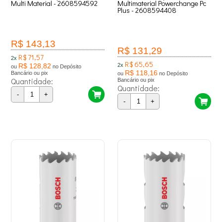
Multi Material - 2608594592
Multimaterial Powerchange Pc
Plus - 2608594408
R$ 143,13
R$ 131,29
R$ 71,57
2x
R$ 65,65
R$ 128,82
2x
ou
no Depósito
R$ 118,16
Bancário ou pix
ou
no Depósito
Quantidade:
Bancário ou pix
Quantidade:
-
+
-
+