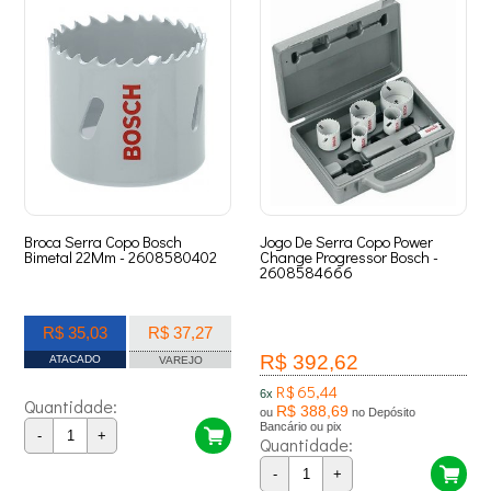
Broca Serra Copo Bosch
Jogo De Serra Copo Power
Bimetal 22Mm - 2608580402
Change Progressor Bosch -
2608584666
R$ 35,03
R$ 37,27
R$ 392,62
ATACADO
VAREJO
R$ 65,44
6x
Quantidade:
R$ 388,69
ou
no Depósito
Bancário ou pix
-
+
Quantidade:
-
+