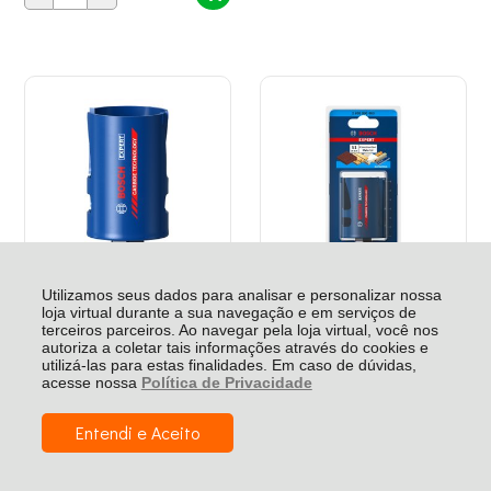
Utilizamos seus dados para analisar e personalizar nossa
loja virtual durante a sua navegação e em serviços de
terceiros parceiros. Ao navegar pela loja virtual, você nos
Serra Copo Construction
Serra Copo Construction
Material 48 Mm Bosch -
Material 51X60Mm Bosch -
autoriza a coletar tais informações através do cookies e
2608900462
2608900463
utilizá-las para estas finalidades. Em caso de dúvidas,
acesse nossa
Política de Privacidade
Entendi e Aceito
R$ 128,12
R$ 139,27
R$ 67,67
ATACADO
VAREJO