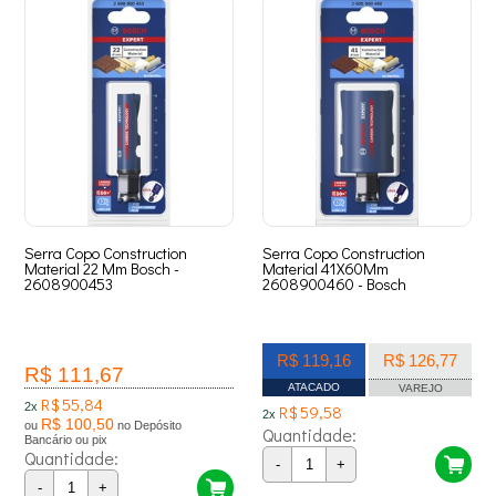
Serra Copo Construction
Serra Copo Construction
Material 22 Mm Bosch -
Material 41X60Mm
2608900453
2608900460 - Bosch
R$ 119,16
R$ 126,77
R$ 111,67
ATACADO
VAREJO
R$ 55,84
2x
R$ 59,58
2x
R$ 100,50
ou
no Depósito
Quantidade:
Bancário ou pix
Quantidade:
-
+
-
+