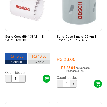
Serra Copo (Bim) 38Mm - D-
Serra Copo Bimetal 25Mm 1"
17061 - Makita
Bosch - 2608580404
R$ 45,08
R$ 49,00
R$ 26,60
ATACADO
VAREJO
R$ 23,94
no Depósito
Bancário ou pix
Quantidade:
Quantidade:
-
+
-
+