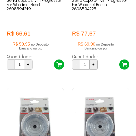
Serra Copo 52 Mm Progressor
Serra Copo 64 Mm Progressor
For Woodmet Bosch -
For Woodmet Bosch -
2608594219
2608594225
R$ 66,61
R$ 77,67
R$ 59,95
R$ 69,90
no Depósito
no Depósito
Bancário ou pix
Bancário ou pix
Quantidade:
Quantidade:
-
+
-
+