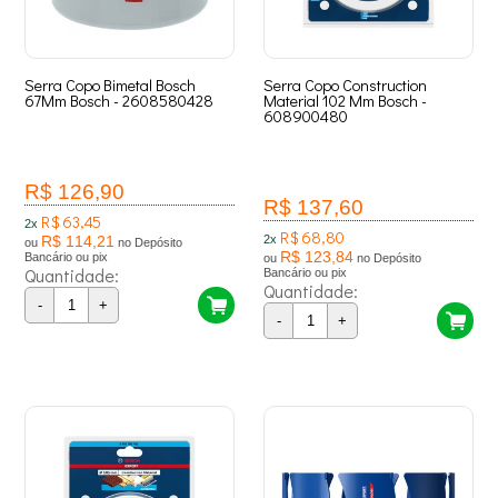
Serra Copo Bimetal Bosch
Serra Copo Construction
67Mm Bosch - 2608580428
Material 102 Mm Bosch -
608900480
R$ 126,90
R$ 137,60
R$ 63,45
2x
R$ 68,80
R$ 114,21
2x
ou
no Depósito
R$ 123,84
Bancário ou pix
ou
no Depósito
Quantidade:
Bancário ou pix
Quantidade:
-
+
-
+