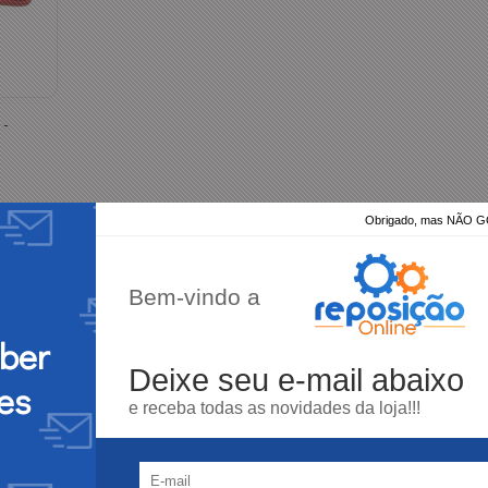
 -
Obrigado, mas NÃO
ar
Bem-vindo a
eber
Deixe seu e-mail abaixo
es
3X SEM JUROS
10% DESCON
e receba todas as novidades da loja!!!
parcela mínima R$ 50,00
no depósito e pix