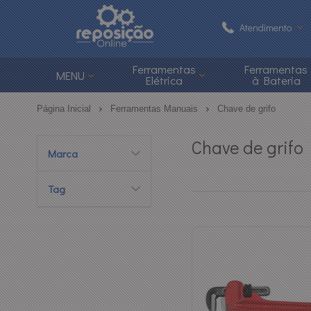
Atendimento
(48) 3626-1
Ferramentas
Ferramentas
MENU
Elétrica
à Bateria
(48)
Página Inicial
Ferramentas Manuais
Chave de grifo
atendimento@reposi
Chave de grifo
Marca
Central de Ajuda
Tag