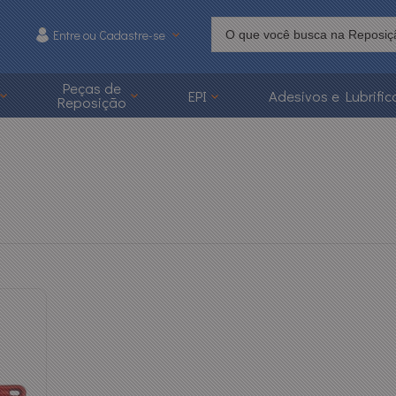
Entre ou Cadastre-se
215
Peças de
EPI
Adesivos e Lubrific
Reposição
 3626-1215
caoonline.com.br