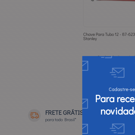
Chave Para Tubo 12 - 87-623
Stanley
Produto Indisponível
Avise-me quando cheg
Cadastre-se
Para rec
novidad
FRETE GRÁTIS
para todo Brasil*