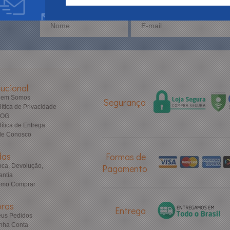
tucional
uem Somos
Segurança
lítica de Privacidade
LOG
lítica de Entrega
le Conosco
das
Formas de
oca, Devolução,
Pagamento
antia
mo Comprar
ras
Entrega
us Pedidos
nha Conta