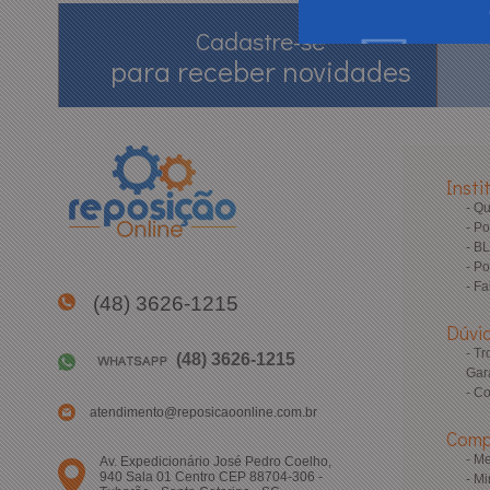
Cadastre-se
para receber novidades
Insti
Q
Po
B
Po
Fa
(48) 3626-1215
Dúvi
Tr
(48) 3626-1215
Gar
Co
atendimento@reposicaoonline.com.br
Comp
Me
Av. Expedicionário José Pedro Coelho,
940 Sala 01 Centro CEP 88704-306 -
Mi