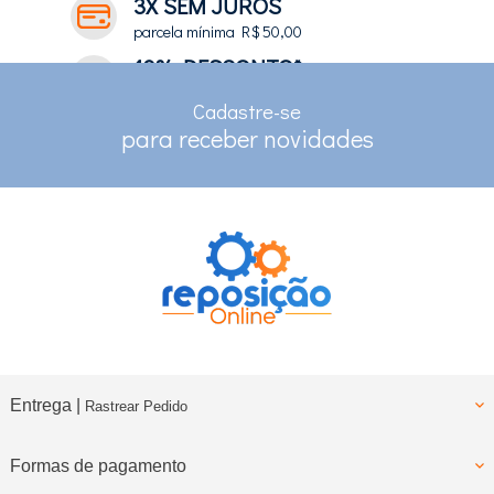
3X SEM JUROS
parcela mínima R$ 50,00
10% DESCONTO*
no depósito e pix
Cadastre-se
RASTREAMENTO
para receber novidades
para clientes com cadastro
Entrega |
Rastrear Pedido
Formas de pagamento